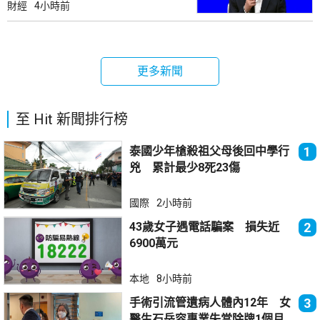
財經
4小時前
更多新聞
至 Hit 新聞排行榜
泰國少年槍殺祖父母後回中學行
1
兇 累計最少8死23傷
國際
2小時前
43歲女子遇電話騙案 損失近
2
6900萬元
本地
8小時前
手術引流管遺病人體內12年 女
3
醫生石岳容專業失當除牌1個月