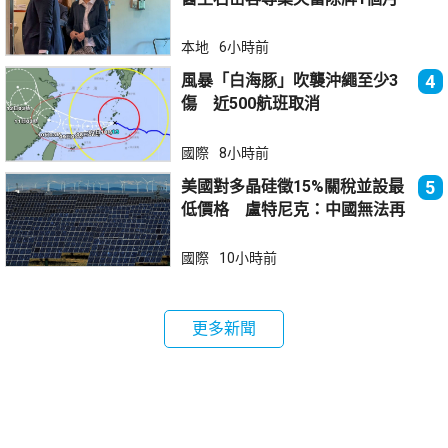
本地
6小時前
風暴「白海豚」吹襲沖繩至少3
4
傷 近500航班取消
國際
8小時前
美國對多晶硅徵15%關稅並設最
5
低價格 盧特尼克：中國無法再
傾銷
國際
10小時前
更多新聞