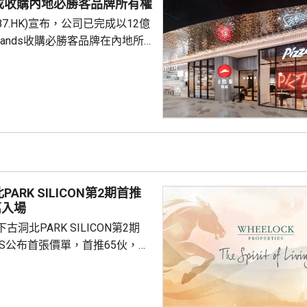
成收購內地必勝客品牌所有權
是國際通行做法，亦是中國個人
87.HK)宣布，公司已完成以12億
來，一直堅持的基本原則...
Brands收購必勝客品牌在內地所
定2027年和2028年每年淨新
家的目標，預計加速至每年超過
成本節約，預計會推動必勝客扣
餐廳利潤率和經營利潤率提升
交易相關成本、利息...
ARK SILICON第2期首推
萬入場
洞北PARK SILICON第2期
INGS公布首張價單，首推65伙，扣
扣優惠後，折實售價505.7萬至
實呎價介乎15903至18174元，折
1元。項目明日開放示範單位予公