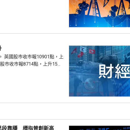
。
升
點，上
股巿收巿報26319點，上升179點。
早段靠穩 標指曾創新高