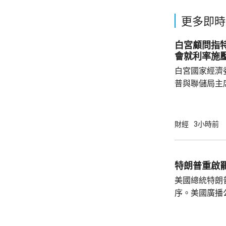
更多即時
白宮顧問指
會就利率施
白宮國家經濟
普與聯儲局主
朗普尊重聯儲
沃什施壓。哈
什和特朗普長
財經
3小時前
論經濟。 報
互動，因此特
見，令外界質
特朗普重啟
策。不過日程
美國總統特朗
或會談，只是
序。美國廣播
會，...
道，白宮副幕
由相信她在按