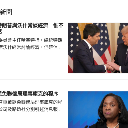
新聞
特朗普與沃什常談經濟 惟不
壓
委員會主任哈塞特指，總統特朗
席沃什經常討論經濟，但確信特
局的獨立性，不會就利率決定向
塞特接受彭博電視訪問時指，沃
期以來關係非常密切，一直會討
道指，以往總統與聯儲局主席較少
朗普與沃什不時通電話屬不常
疑特朗普可能試圖影響聯儲局決
罷免聯儲局理事庫克的程序
顯示，沃什6月沒與特朗普通話
普重啟罷免聯儲局理事庫克的程
與財長貝森特進行三次早餐
公司及路透社分別引述消息報
僚長周三去信庫克，稱有充分理
揭貸款協議中作出虛假陳述，認