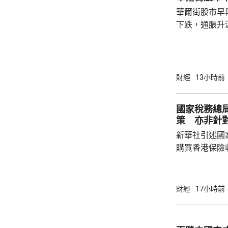
華爾街股市早
下跌，通脹升
加息的恐慌情
上，標普50
孳息率下跌。 道瓊斯工業平均指數最新報
53965點，升80點； 標準普爾5
財經
13小時前
點，升27點； 納斯達克指數報26600點，升
250點。
國家稅務總
策 亦非針
新華社引述國
購買香港保險
總局相關司局
法相關規定，
行納稅義務，
財經
17小時前
的範疇，並非
險市場，無需過度解讀。
從境外取得，