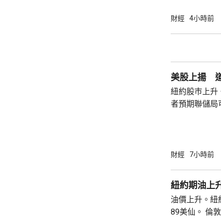
為相關行為構
事的誠信產生
財經
4小時前
的理事職位，
庫克的律師發
何正當理由可以解
8月底亦曾以欺
美股上揚 道
紐約股巿上升
者預期聯儲局
瓊斯工業平均指
點。 納斯達克指數收巿報26690點，上升342
點。 標普五百指數創新高，收巿報7757點，
上升47點。 總計整個星期，納指上升5.2%。
財經
7小時前
道指及標指分別
紐約期油上升
油價上升。紐約
89美仙。 倫敦布蘭特期油收巿報83.55美元，