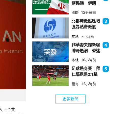
務協議 伊朗︰
不會為沙特帶來
國際
12分鐘前
安全
北部灣低壓區增
3
強為熱帶低氣
壓 天文台指對
本地
7小時前
本港直接威脅不
大
非華裔夫婦新咖
4
啡灣遇溺 昏迷
送院
本地
10小時前
足球熱身賽丨拜
5
仁慕尼黑2:1擊
敗阿士東維拉
體育
12小時前
更多新聞
收入，合共