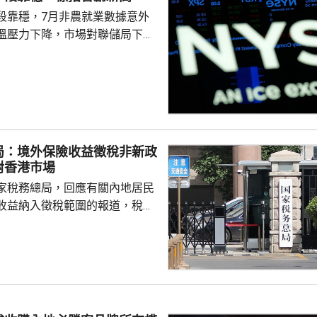
段靠穩，7月非農就業數據意外
溫壓力下降，市場對聯儲局下月
緒消退，三大主要指數全線向
0指數更一度創下歷史新高，國債
00指數報7737
局：境外保險收益徵稅非新政
對香港市場
家稅務總局，回應有關內地居民
收益納入徵稅範圍的報道，稅務
負責人指，按照中國個人所得稅
中國稅收居民需就全球所得，履
境外保險收益也屬於應納稅所得
新政策，更不是專門針對香港保
 負責人指，居民個人
包括保險收益在內，應依法繳納