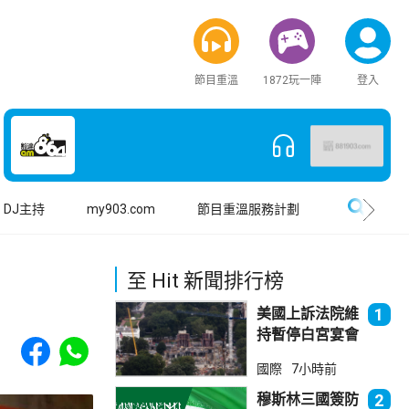
節目重溫
1872玩一陣
登入
搜尋
DJ主持
my903.com
節目重溫服務計劃
至 Hit 新聞排行榜
美國上訴法院維
1
持暫停白宮宴會
Share to Facebook
Share to WhatsApp
廳項目
國際
7小時前
穆斯林三國簽防
2