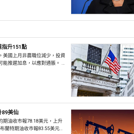
成疏忽，令人對她出任聯儲局理
質疑，因此特朗普正考慮撒銷她
要求她在21日內提交書面回覆。
聲明否認指控，強調白宮沒有任
除庫克的職務。 特朗普去年
詐抵押貸款為由，解除庫...
指升151點
。美國上月非農職位減少，投資
可能推遲加息，以應對通脹。 道
數收巿報54036點，上升151
上升3%及3.6%。
89美仙
期油收巿報78.18美元，上升