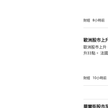
上升1.06美元
財經
8小時前
歐洲股巿上
歐洲股巿上升。 英國股巿收巿報10901
升33點。 法國股巿收巿報8714點，上升15
點。 德國
財經
10小時前
華爾街股市