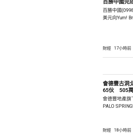
百勝中國完
個人所得稅，
百勝中國(099
所得稅法實施以
美元向Yum! 
有權的交易。 百勝中國首席執行官屈翠容表
示，將必勝客原
增超過600
800家。 免去向Yum! Brands支付3%的特許經
財經
17小時前
營費所帶來的
除增值稅後的
2.8%。在計入
會德豐古洞北P
65伙 505
會德豐地產旗下古
PALO SPR
除最高15%折
866.9萬，折
實均呎1767
財經
18小時前