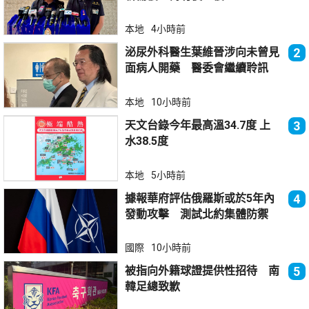
本地
4小時前
泌尿外科醫生葉維晉涉向未曾見
2
面病人開藥 醫委會繼續聆訊
本地
10小時前
天文台錄今年最高溫34.7度 上
3
水38.5度
本地
5小時前
據報華府評估俄羅斯或於5年內
4
發動攻擊 測試北約集體防禦
國際
10小時前
被指向外籍球證提供性招待 南
5
韓足總致歉