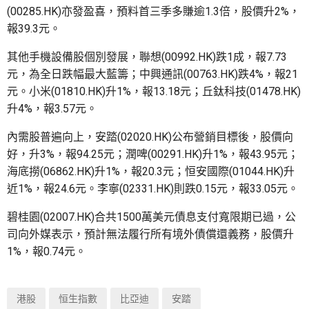
(00285.HK)亦發盈喜，預料首三季多賺逾1.3倍，股價升2%，
報39.3元。
其他手機設備股個別發展，聯想(00992.HK)跌1成，報7.73
元，為全日跌幅最大藍籌；中興通訊(00763.HK)跌4%，報21
元。小米(01810.HK)升1%，報13.18元；丘鈦科技(01478.HK)
升4%，報3.57元。
內需股普遍向上，安踏(02020.HK)公布營銷目標後，股價向
好，升3%，報94.25元；潤啤(00291.HK)升1%，報43.95元；
海底撈(06862.HK)升1%，報20.3元；恒安國際(01044.HK)升
近1%，報24.6元。李寧(02331.HK)則跌0.15元，報33.05元。
碧桂園(02007.HK)合共1500萬美元債息支付寬限期已過，公
司向外媒表示，預計無法履行所有境外債償還義務，股價升
1%，報0.74元。
港股
恒生指數
比亞迪
安踏