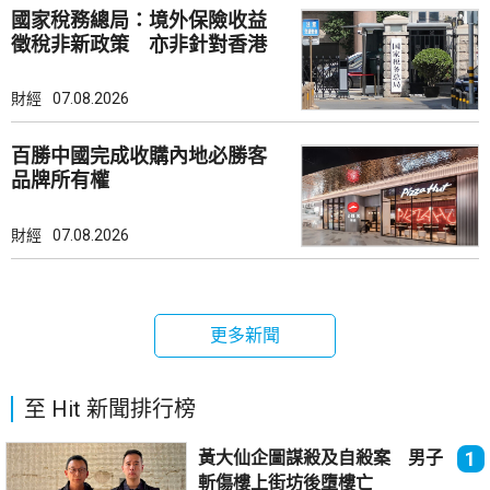
國家稅務總局：境外保險收益
徵稅非新政策 亦非針對香港
市場
財經
07.08.2026
百勝中國完成收購內地必勝客
品牌所有權
財經
07.08.2026
更多新聞
至 Hit 新聞排行榜
黃大仙企圖謀殺及自殺案 男子
1
斬傷樓上街坊後墮樓亡