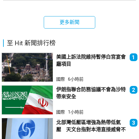
更多新聞
至 Hit 新聞排行榜
美國上訴法院維持暫停白宮宴會
1
廳項目
國際
6小時前
伊朗指聯合防務協議不會為沙特
2
帶來安全
國際
1小時前
北部灣低壓區增強為熱帶低氣
3
壓 天文台指對本港直接威脅不
大