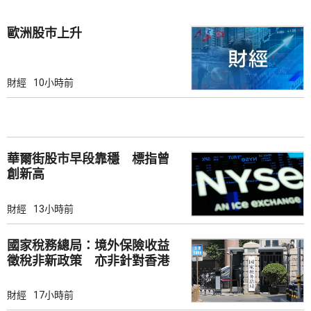
歐洲股巿上升
財經
10小時前
華爾街股市早段靠穩 標指曾
創新高
財經
13小時前
國家稅務總局：境外保險收益
徵稅非新政策 亦非針對香港
市場
財經
17小時前