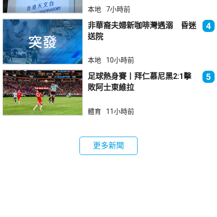
本地
7小時前
非華裔夫婦新咖啡灣遇溺 昏迷
4
送院
本地
10小時前
足球熱身賽丨拜仁慕尼黑2:1擊
5
敗阿士東維拉
體育
11小時前
更多新聞