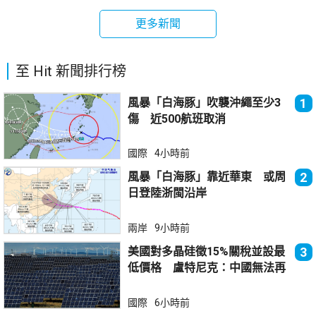
更多新聞
至 Hit 新聞排行榜
風暴「白海豚」吹襲沖繩至少3
1
傷 近500航班取消
國際
4小時前
風暴「白海豚」靠近華東 或周
2
日登陸浙閩沿岸
兩岸
9小時前
美國對多晶硅徵15%關稅並設最
3
低價格 盧特尼克：中國無法再
傾銷
國際
6小時前