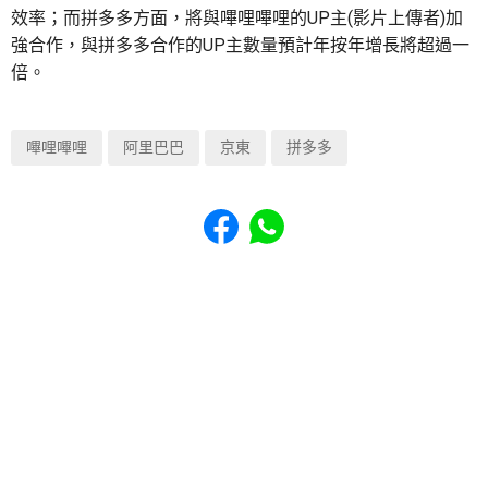
效率；而拼多多方面，將與嗶哩嗶哩的UP主(影片上傳者)加
強合作，與拼多多合作的UP主數量預計年按年增長將超過一
倍。
嗶哩嗶哩
阿里巴巴
京東
拼多多
Share to Facebook
Share to WhatsApp