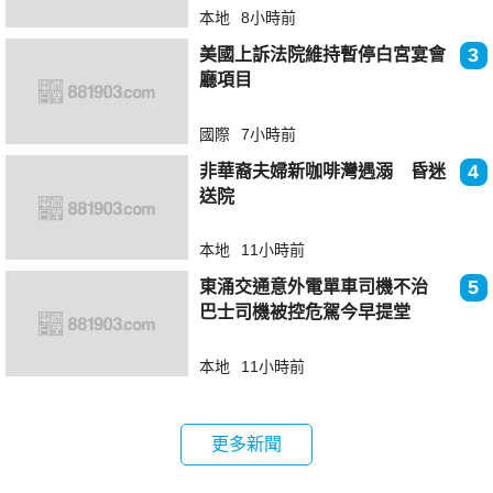
本地
8小時前
3
美國上訴法院維持暫停白宮宴會
廳項目
國際
7小時前
4
非華裔夫婦新咖啡灣遇溺 昏迷
送院
本地
11小時前
5
東涌交通意外電單車司機不治
巴士司機被控危駕今早提堂
本地
11小時前
更多新聞