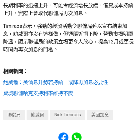
長期利率的迅速上升，可能令經濟增長放緩，借貸成本持續
上升，實際上會取代聯儲局再次加息。
Timiraos表示，強勁的經濟活動令聯儲局難以宣布結束加
息，鮑威爾亦沒有這樣做，但通脹近期下降，勞動市場明顯
降溫，顯示聯儲局的政策立場更令人放心，提高12月或更長
時間內再次加息的門檻。
相關新聞：
鮑威爾：美債息升勢若持續 或降再加息必要性
費城聯儲哈克支持利率維持不變
聯儲局
鮑威爾
Nick Timiraos
美國加息
Share to Facebook
Share to WhatsApp