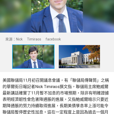
來源：Nick Timiraos facebook
美國聯儲局11月初召開議息會議，有「聯儲局傳聲筒」之稱
的華爾街日報記者Nick Timiraos撰文指，聯儲局主席鮑威爾
最新講話確實了11月暫不加息的市場預期，除非有明確證據
表明經濟韌性會危害降通脹的進展，又指鮑威爾暗示只要近
期降通脹的努力持續取得進展，長期美債孳息率上漲可能令
聯儲局暫停歷史性加息。這在一定程度上是因為過去一個月