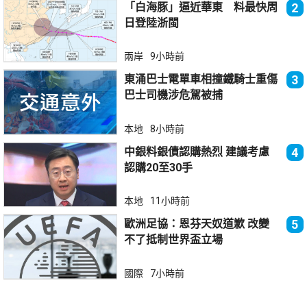
「白海豚」逼近華東 料最快周
2
日登陸浙閩
兩岸
9小時前
東涌巴士電單車相撞鐵騎士重傷
3
巴士司機涉危駕被捕
本地
8小時前
中銀料銀債認購熱烈 建議考慮
4
認購20至30手
本地
11小時前
歐洲足協：恩芬天奴道歉 改變
5
不了抵制世界盃立場
國際
7小時前