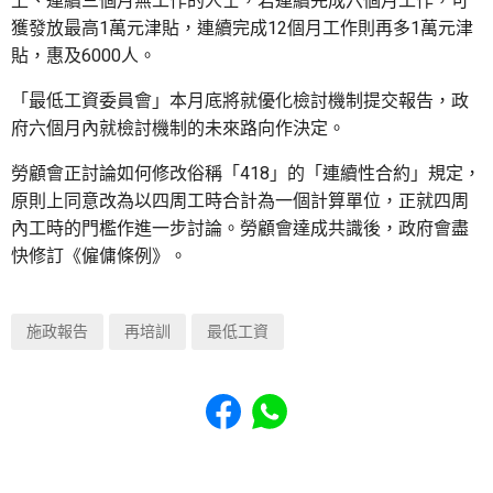
上、連續三個月無工作的人士，若連續完成六個月工作，可
獲發放最高1萬元津貼，連續完成12個月工作則再多1萬元津
貼，惠及6000人。
「最低工資委員會」本月底將就優化檢討機制提交報告，政
府六個月內就檢討機制的未來路向作決定。
勞顧會正討論如何修改俗稱「418」的「連續性合約」規定，
原則上同意改為以四周工時合計為一個計算單位，正就四周
內工時的門檻作進一步討論。勞顧會達成共識後，政府會盡
快修訂《僱傭條例》。
施政報告
再培訓
最低工資
Share to Facebook
Share to WhatsApp