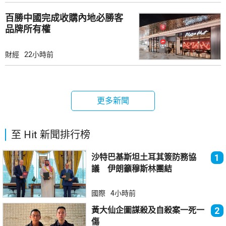
百勝中國完成收購內地必勝客
品牌所有權
財經
22小時前
更多新聞
至 Hit 新聞排行榜
沙特巴基斯坦土耳其簽防務協
1
議 伊朗籲穆斯林團結
國際
4小時前
黃大仙企圖謀殺及自殺案一死一
2
傷