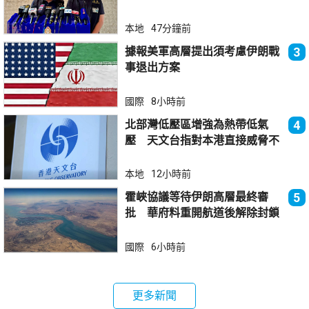
本地
47分鐘前
據報美軍高層提出須考慮伊朗戰
3
事退出方案
國際
8小時前
北部灣低壓區增強為熱帶低氣
4
壓 天文台指對本港直接威脅不
大
本地
12小時前
霍峽協議等待伊朗高層最終審
5
批 華府料重開航道後解除封鎖
國際
6小時前
更多新聞