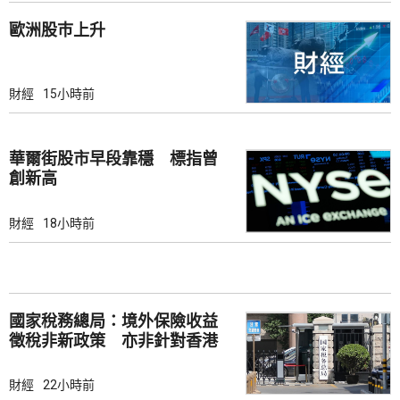
歐洲股巿上升
財經
15小時前
華爾街股市早段靠穩 標指曾
創新高
財經
18小時前
國家稅務總局：境外保險收益
徵稅非新政策 亦非針對香港
市場
財經
22小時前