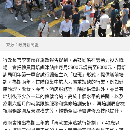
來源：政府新聞處
行政長官李家超在施政報告提到，為鼓勵潛在勞動力投入職
場，會把僱員再培訓津貼由每月5800元調高至8000元，再培
訓局明年第一季會試行讓僱主以「包班」形式，提供職前培
訓，為期兩年，首階段集中於人力嚴重短缺的行業，例如健
康護理、飲食、零售、酒店服務等，除提供津貼外，亦會有
培訓後不少於一年的僱傭合約、高於市價水平的薪酬，以及
為期六個月的就業跟進服務和進修培訓安排。 再培訓局會檢
視服務範圍及營運模式等，推動全民持續進修及技能提升。
政府會推出為期三年的「再就業津貼試行計劃」，40歲以