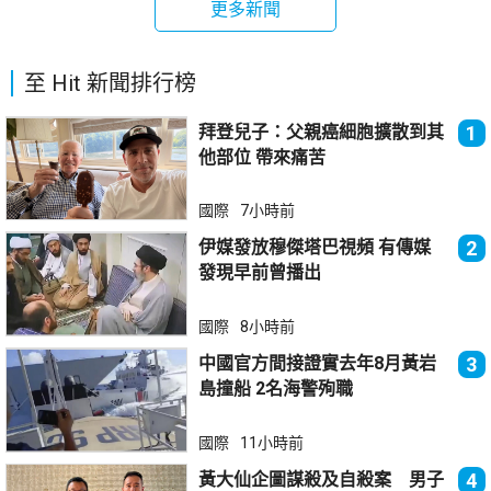
更多新聞
至 Hit 新聞排行榜
拜登兒子：父親癌細胞擴散到其
1
他部位 帶來痛苦
國際
7小時前
伊媒發放穆傑塔巴視頻 有傳媒
2
發現早前曾播出
國際
8小時前
中國官方間接證實去年8月黃岩
3
島撞船 2名海警殉職
國際
11小時前
黃大仙企圖謀殺及自殺案 男子
4