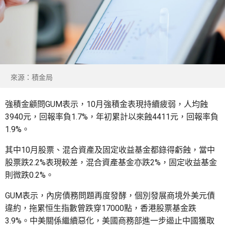
來源：積金局
強積金顧問GUM表示，10月強積金表現持續疲弱，人均蝕
3940元，回報率負1.7%，年初累計以來蝕4411元，回報率負
1.9%。
其中10月股票、混合資產及固定收益基金都錄得虧蝕，當中
股票跌2.2%表現較差，混合資產基金亦跌2%，固定收益基金
則微跌0.2%。
GUM表示，內房債務問題再度發酵，個別發展商境外美元債
違約，拖累恒生指數曾跌穿17000點，香港股票基金跌
3.9%。中美關係繼續惡化，美國商務部進一步遏止中國獲取