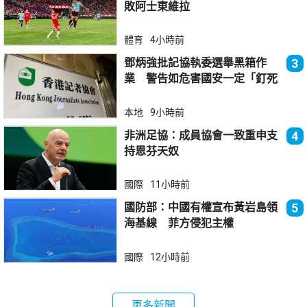
敗阿士東維拉
體育
4小時前
鄧炳強批記協執委選舉黑箱作
3
業 警告如危害國安一定「釘死
你」
本地
9小時前
非洲足協：成員協會一致重申支
4
持恩芬天奴
國際
11小時前
國防部：中國有權宣布黃岩島領
5
海基線 菲方侵犯主權
國際
12小時前
更多新聞