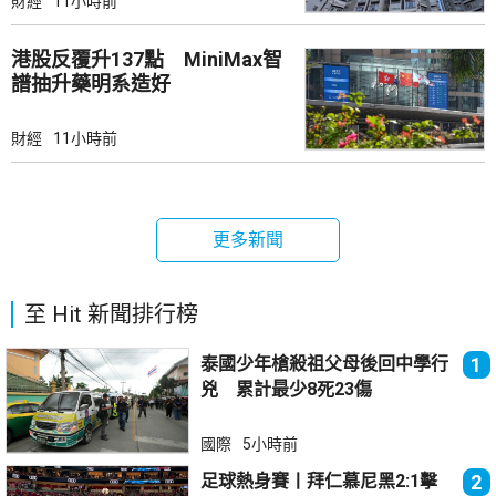
財經
11小時前
港股反覆升137點 MiniMax智
譜抽升藥明系造好
財經
11小時前
更多新聞
至 Hit 新聞排行榜
泰國少年槍殺祖父母後回中學行
1
兇 累計最少8死23傷
國際
5小時前
足球熱身賽丨拜仁慕尼黑2:1擊
2