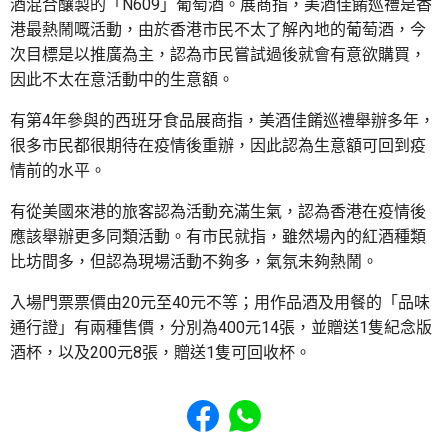
酒混合釀製的「N609」葡萄酒。展商指，美酒佳餚巡禮是香
港最熱鬧嘅活動，由於香港市民不太了解內地的葡萄酒，今
次目標是以推廣為主，認為市民嘗試過後就會有意欲購買，
因此不太在意活動中的生意額。
有第4年參與的西班牙食品展商指，美酒佳餚巡禮舉辦多年，
很多市民都很期待在疫情後重辦，因此認為生意額可回到疫
情前的水平。
有從美國來港的旅客認為活動充滿生氣，認為香港在疫情後
應該舉辦更多同類活動。有市民就指，雖然場內的紅酒種類
比坊間多，但認為現場活動不夠多，氣氛未夠熱鬧。
入場門票票價由20元至40元不等；用作品酒及用餐的「品味
通行證」有兩種售價，分別為400元14張，並贈送1隻紀念版
酒杯，以及200元8張，贈送1隻可回收杯。
Share to Facebook
Share to WhatsApp