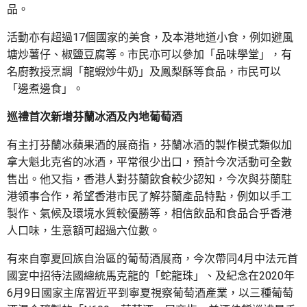
品。
活動亦有超過17個國家的美食，及本港地道小食，例如避風
塘炒薯仔、椒鹽豆腐等。市民亦可以參加「品味學堂」，有
名廚教授烹調「龍蝦炒牛奶」及鳳梨酥等食品，市民可以
「邊煮邊食」。
巡禮首次新增芬蘭冰酒及內地葡萄酒
有主打芬蘭冰蘋果酒的展商指，芬蘭冰酒的製作模式類似加
拿大魁北克省的冰酒，平常很少出口，預計今次活動可全數
售出。他又指，香港人對芬蘭飲食較少認知，今次與芬蘭駐
港領事合作，希望香港市民了解芬蘭產品特點，例如以手工
製作、氣候及環境水質較優勝等，相信飲品和食品合乎香港
人口味，生意額可超過六位數。
有來自寧夏回族自治區的葡萄酒展商，今次帶同4月中法元首
國宴中招待法國總統馬克龍的「蛇龍珠」、及紀念在2020年
6月9日國家主席習近平到寧夏視察葡萄酒產業，以三種葡萄