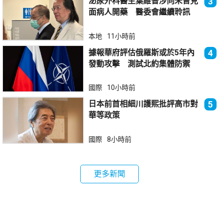
泌尿外科醫生葉維晉涉向未曾見
3
面病人開藥 醫委會繼續聆訊
本地
11小時前
據報華府評估俄羅斯或於5年內
4
發動攻擊 測試北約集體防禦
國際
10小時前
日本前首相細川護熙批評高市對
5
華等政策
國際
8小時前
更多新聞