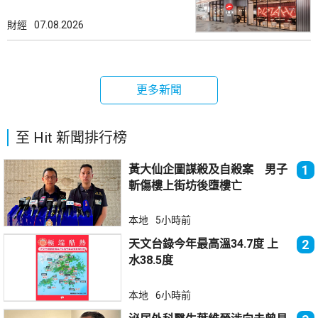
財經
07.08.2026
更多新聞
至 Hit 新聞排行榜
黃大仙企圖謀殺及自殺案 男子
1
斬傷樓上街坊後墮樓亡
本地
5小時前
天文台錄今年最高溫34.7度 上
2
水38.5度
本地
6小時前