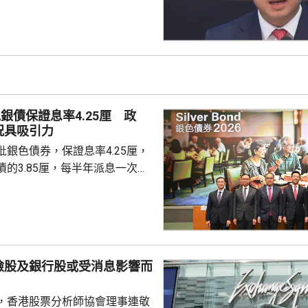
、企業盈利及通脹形勢不穩定，
市波動，令風險較低及收益穩定
引力。現時市場定期存款利率普
息率4.25厘的水平合理且吸
年銀色債券的認購反應熱烈，每
人參與，預料今次認購人數會更
銀債保證息率4.25厘 政
慮購買20...
況具吸引力
銀色債券，保證息率4.25厘，
的3.85厘，每半年派息一次。
0億元，每手1萬元，年期3年。
金額100萬元，即最多獲配發
持有有效香港身份證、1967年或
屆60歲或以上的人士，本月21日
認購。政府預估，約有247萬人
險股及銀行股或受消息影響而
，會視乎認購反應，將目標發行
 財經事務及庫務局局
，香港股票分析師協會理事連敬