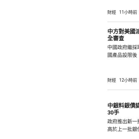
反映實況的四
19.8萬。
財經
11小時前
中方對美國
全審查
中國政府繼採
國產品設限後
告，對美國網絡安
Network
公告指，為保
財經
12小時前
行，防範網絡
依據《國家安
拓產品實施網絡安全審
中銀料銀債認購熱烈 建
美國採取5項
30手
兩用物項對出口管
政府推出新一批
高於上一批銀債的3.85
產品部總經理