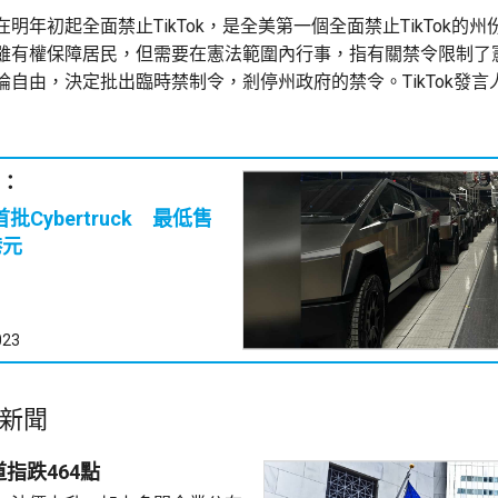
明年初起全面禁止TikTok，是全美第一個全面禁止TikTok的
雖有權保障居民，但需要在憲法範圍內行事，指有關禁令限制了
論自由，決定批出臨時禁制令，剎停州政府的禁令。TikTok發言
：
首批Cybertruck 最低售
港元
023
新聞
指跌464點