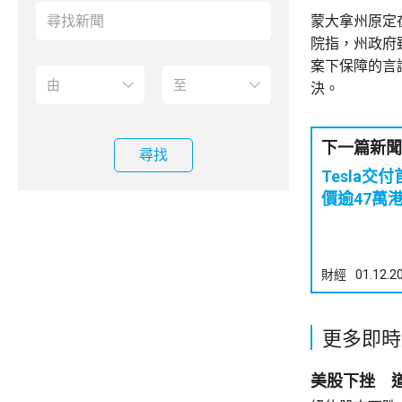
蒙大拿州原定在
院指，州政府
案下保障的言
決。
下一篇新聞
尋找
Tesla交付
價逾47萬
財經
01.12.2
更多即時
美股下挫 道