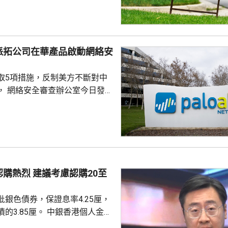
周平均數就減少4500人，至逾
派拓公司在華產品啟動網絡安
取5項措施，反制美方不斷對中
， 網絡安全審查辦公室今日發公
全公司、派拓（Palo Alto
s）在華銷售產品啟動網絡安全審查。
障關鍵信息基礎設施安全穩定運
安全風險隱患，維護國家安全，
全法》及《網絡安全法》，對派
查。 商務部昨日宣布對
議考慮認購20至
反制措施，包括加強無人機相關
...
銀色債券，保證息率4.25厘，
厘。 中銀香港個人金融
周國昌表示，地緣政治局勢持