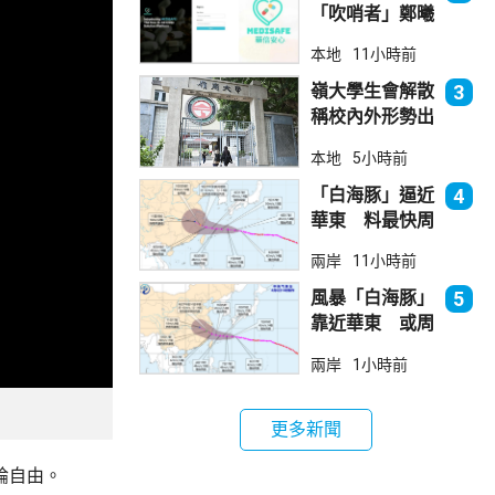
「吹哨者」鄭曦
琳踢保 警：仍
本地
11小時前
進行刑事調查
嶺大學生會解散
3
稱校內外形勢出
現變化
本地
5小時前
「白海豚」逼近
4
華東 料最快周
日登陸浙閩
兩岸
11小時前
風暴「白海豚」
5
靠近華東 或周
日登陸浙閩沿岸
兩岸
1小時前
更多新聞
論自由。