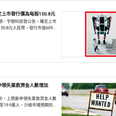
56點。
上市發行價為每股150.8元
頭、宇樹科技發公告，確定上市
50.8元人民幣，發行市值609億
下申購日為下周一，繳款截止日
上發行相結合的方式進行，擬公
040多萬股，擬發行數量佔發行後
0%。網上初始發行數量為647
始發行數量為2580多萬股，初始
約為809萬股。發行完成後，宇
.
申領失業救濟金人數增加
布，上周新申領失業救濟金人數
，至19.9萬人，少過市場預期的
值經修訂後增至19.8萬人。 更能