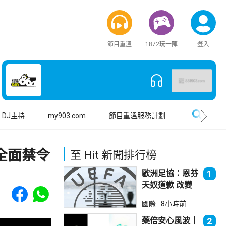
節目重溫
1872玩一陣
登入
搜尋
DJ主持
my903.com
節目重溫服務計劃
全面禁令
至 Hit 新聞排行榜
歐洲足協：恩芬
1
天奴道歉 改變
Share to Facebook
Share to WhatsApp
不了抵制世界盃
國際
8小時前
立場
藥倍安心風波｜
2