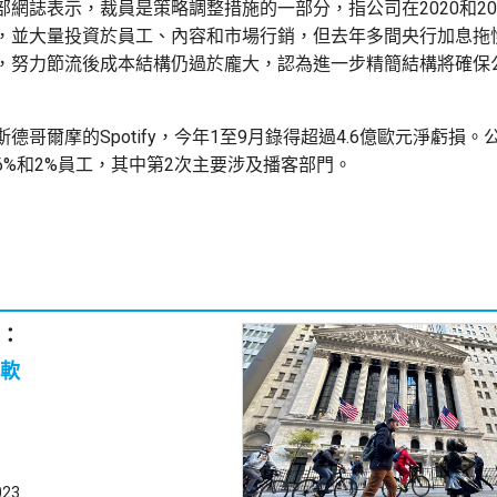
部網誌表示，裁員是策略調整措施的一部分，指公司在2020和20
，並大量投資於員工、內容和市場行銷，但去年多間央行加息拖
，努力節流後成本結構仍過於龐大，認為進一步精簡結構將確保
德哥爾摩的Spotify，今年1至9月錄得超過4.6億歐元淨虧損。
6%和2%員工，其中第2次主要涉及播客部門。
：
軟
023