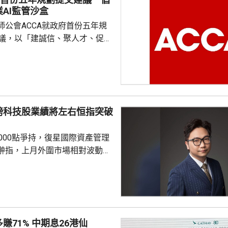
AI監管沙盒
師公會ACCA就政府首份五年規
建議，以「建誠信、聚人才、促轉
涵蓋會計專業發展、人工智能應
度銜接、北部都會區產業布局、
定位、綠色經濟擴容及財會專業
監管沙盒，建議特區政府牽頭設
磅科技股業績將左右恒指突破
小組，聯同其他專業組織共同制
及財務管理AI應用通則」，並同
000點爭持，復星國際資產管理
業服務監管沙盒...
翀指，上月外圍市場相對波動，
擁擠，尤其硬件股出現較大調
市場氣氛有顯著改善。市場持續
的公司，加上上游硬件股已炒作
金開始轉向關注AI應用方面有突
。李曉翀認為，恒指成分股中此
賺71% 中期息26港仙
剔除金融及公用股後，剩餘股份