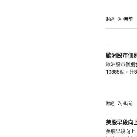
財經
3小時前
歐洲股市個
歐洲股市個別發展。 英國富
10888點，升8點。 法國CAC指
點，升2點。 德國DAX指數收報26126點，跌
76點。
財經
7小時前
美股早段向上 
美股早段向上。