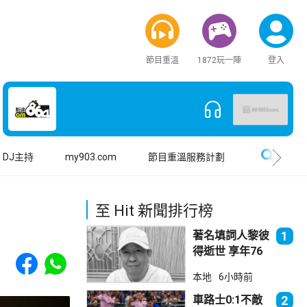
節目重溫
1872玩一陣
登入
搜尋
DJ主持
my903.com
節目重溫服務計劃
至 Hit 新聞排行榜
著名填詞人黎彼
1
得逝世 享年76
Share to Facebook
Share to WhatsApp
歲
本地
6小時前
車路士0:1不敵
2