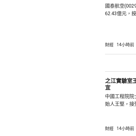
國泰航空(002
在AI應用上
62.43億元，
多科技股獲納入
按年增25.3
派30%。 上半年客運收益為432.03億元，按年
增26.3%。
人次，平均每日
財經
14小時前
17.5%。國
帶動收益增加
轉用其他樞紐，
之江實驗室
宜
中國工程院院
始人王堅，接
室設立近9年
的發展是為了
能不僅是科技
財經
14小時前
技創新的邏輯