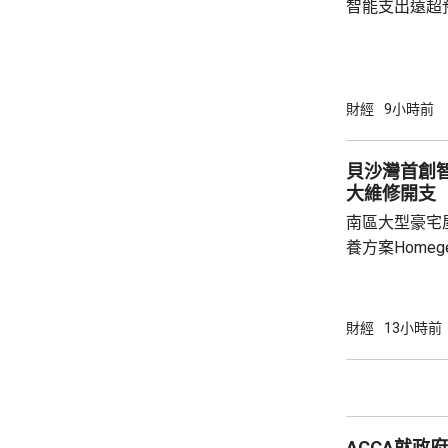
智能支出遠超
AMD晶片。Sp
4%。不過中
銷了有關跌幅。 道瓊斯工業平均指數報54
點，升488點。 標普500指數報7783點，
財經
9小時前
點。 納斯
貝沙灣首創
大維修開支
南區大型豪宅
養方案Home
管理取代傳統
10.57億元
成為全港首個採
財經
13小時前
於2004至2
2022年建議
面對龐大開支
覽館前行政總
ACCA就政
歷時3年研究...