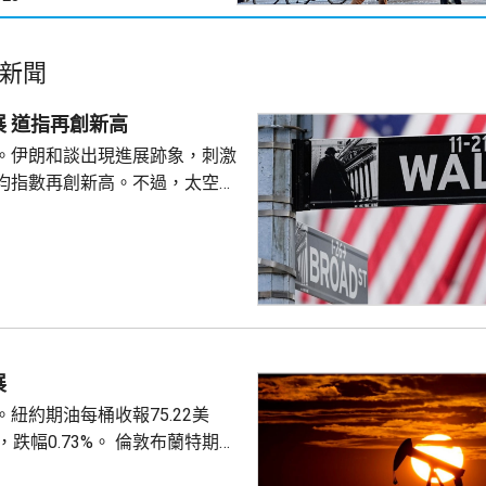
新聞
美股個別發展 道指再創新高
。伊朗和談出現進展跡象，刺激
均指數再創新高。不過，太空探
aceX)同超微半導體(AMD)公布
股價分別下挫一成三及7%，拖
報54349點，升
723點，跌12點。
展
紐約期油每桶收報75.22美
.73%。 倫敦布蘭特期油
元，升9美仙，升幅0.11%。