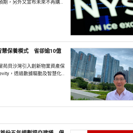
預期，另外又宣布未來不再購買
aceX股價急跌10%，AMD亦跌
東局勢緩和帶來的樂觀情緒，抵
574
升46
達克指數報26675點，升90點。
智慧保養模式 省卻逾10億
屋苑貝沙灣引入創新物業資產保
gevity，透過數據驅動及智慧化
大維修，為業主省卻總預算高達
、平均每戶38萬元的大維修支出，
用此模式的住宅屋苑。 貝沙灣
008年間入伙，屋苑管理公司於
自2033年起分階段進行大維修。
及工程風險，業主之一、亞洲博
裁哈永安獲推選成立專責小組，
府首份五年規劃提交建議 倡