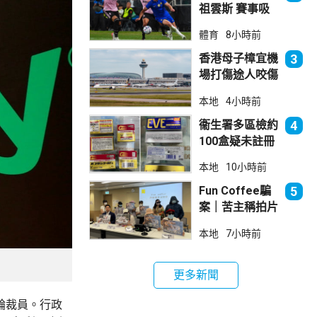
祖雲斯 賽事吸
引逾4.8萬球迷
體育
8小時前
入場
香港母子樟宜機
3
場打傷途人咬傷
警員 被新加坡
本地
4小時前
法院判囚
衞生署多區檢約
4
100盒疑未註冊
日本止痛藥 警
本地
10小時前
拘38歲男子
Fun Coffee騙
5
案｜苦主稱拍片
後遭遊說投資
本地
7小時前
立法會議員倡加
強保障
更多新聞
3輪裁員。行政