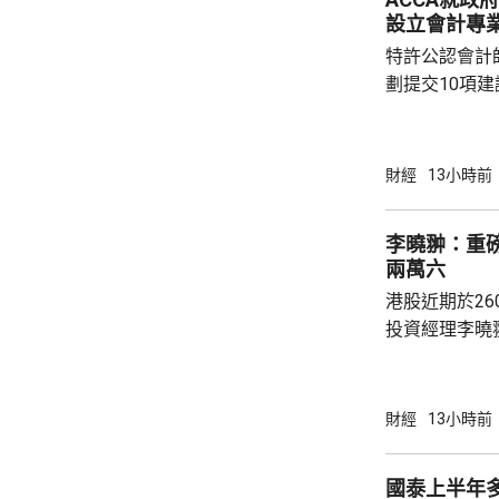
設立會計專業
特許公認會計
劃提交10項
型」為主題，
用、大灣區制
國際金融中心
財經
13小時前
人才培育。 公會建議，設立「會計專業AI應用
通則」及雙軌
李曉翀：重
立跨部門工作
兩萬六
定「會計專業
港股近期於26
步設立「科技專
投資經理李曉
亞洲市況一度
整，其後整體
尋找估值較平
財經
13小時前
一段時間，資
破的傳統企業
國泰上半年多
類公司較多，