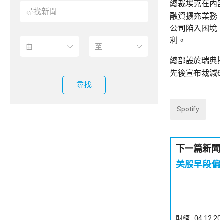
總裁埃克在內
融資擴充業務
公司陷入困境
利。
總部設於瑞典斯
先後宣布裁減
尋找
Spotify
下一篇新聞
美股早段偏
財經
04.12.2