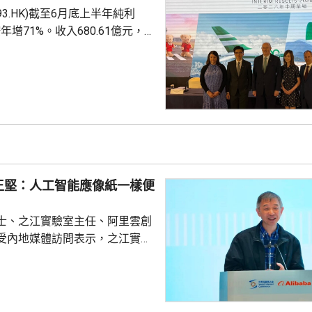
93.HK)截至6月底上半年純利
的爆發潛力較大，若下一階段有更
按年增71%。收入680.61億元，
恒指，將有助整體表現...
%。派中期息每股26港仙，按年多
上半年國泰航空運載乘客共1600萬
載客約8.84萬人次，按年增加
泰指，核心的旅遊需求持續強健，
，加上第二季中東局勢促使旅客
令途經香港的...
王堅：人工智能應像紙一樣便
士、之江實驗室主任、阿里雲創
受內地媒體訪問表示，之江實驗
來，始終聚焦智能計算，而計算
做好人工智能。他指出，人工智
創新的重要內容，更改變原有科
，之江實驗室正探索智能計算對