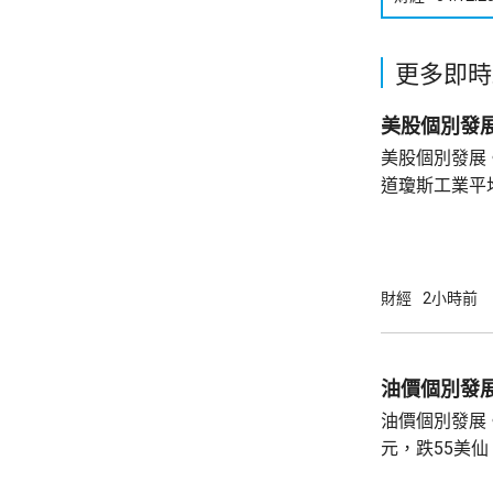
更多即時
美股個別發展
道瓊斯工業平
索技術公司(Sp
季度業績後，
累納斯達克指數回落。 道指收
263點。 納指收報26363點，跌221點。 標普
財經
2小時前
五百指數收報7
油價個別發
油價個別發展。
元，跌55美仙，跌幅0
收報79.45美