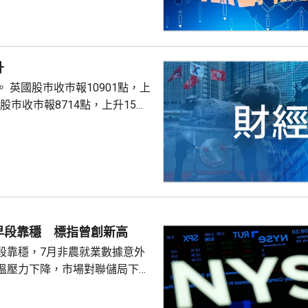
升
點，上
股巿收巿報26319點，上升179點。
早段靠穩 標指曾創新高
段靠穩，7月非農就業數據意外
溫壓力下降，市場對聯儲局下月
緒消退，三大主要指數全線向
0指數更一度創下歷史新高，國債