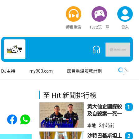
節目重溫
1872玩一陣
登入
搜尋
DJ主持
my903.com
節目重溫服務計劃
至 Hit 新聞排行榜
黃大仙企圖謀殺
1
及自殺案一死一
Share to Facebook
Share to WhatsApp
傷
本地
2小時前
沙特巴基斯坦土
2