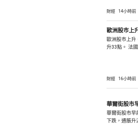
財經
14小時前
歐洲股巿上
歐洲股巿上升。 英國股巿收巿報10901
升33點。 法國股巿收巿報8714點，上升15
點。 德國
財經
16小時前
華爾街股市
華爾街股市早
下跌，通脹升
加息的恐慌情
上，標普50