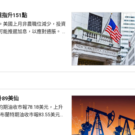
聲明否認指控，強調白宮沒有任
除庫克的職務。 特朗普去年
指升151點
詐抵押貸款為由，解除庫...
。美國上月非農職位減少，投資
可能推遲加息，以應對通脹。 道
數收巿報54036點，上升151
上升3%及3.6%。
89美仙
期油收巿報78.18美元，上升
。