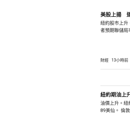
庫克的律師發
何正當理由可以解
美股上揚 道
8月底亦曾以欺
紐約股巿上升
者預期聯儲局
瓊斯工業平均指
點。 納斯達克指數收巿報26690點，上升342
點。 標普五百指數創新高，收巿報7757點，
上升47點。 總計整個星期，納指上升5.2%。
財經
13小時前
道指及標指分別
紐約期油上升
油價上升。紐約
89美仙。 倫敦布蘭特期油收巿報83.55美元，
上升1.06美元