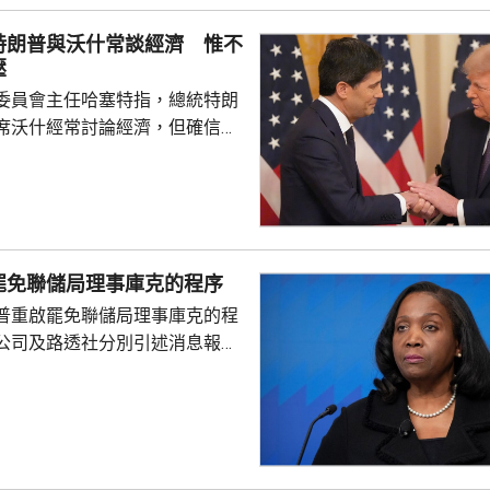
並在香港作籌融資，相信對香港
特朗普與沃什常談經濟 惟不
，他下周出訪馬來...
壓
委員會主任哈塞特指，總統特朗
席沃什經常討論經濟，但確信特
局的獨立性，不會就利率決定向
塞特接受彭博電視訪問時指，沃
期以來關係非常密切，一直會討
道指，以往總統與聯儲局主席較少
朗普與沃什不時通電話屬不常
罷免聯儲局理事庫克的程序
疑特朗普可能試圖影響聯儲局決
普重啟罷免聯儲局理事庫克的程
顯示，沃什6月沒與特朗普通話
公司及路透社分別引述消息報
與財長貝森特進行三次早餐
僚長周三去信庫克，稱有充分理
揭貸款協議中作出虛假陳述，認
成疏忽，令人對她出任聯儲局理
質疑，因此特朗普正考慮撒銷她
要求她在21日內提交書面回覆。