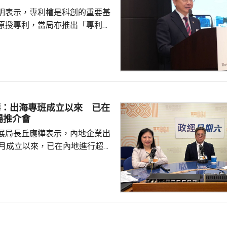
明表示，專利權是科創的重要基
原授專利，當局亦推出「專利
所有採用本港專利的企業提供稅
將本港原授專利開放大灣區城市
有更多人來港申請專利，活躍本
生態，但人口少，市場細，難以
業，必須依賴其他市場，例如大
樺：出海專班成立以來 已在
專利權方面弱點。盧煜明表示，
場推介會
都帶來的機遇，已向政府提...
展局長丘應樺表示，內地企業出
0月成立以來，已在內地進行超過
，包括在北京、上海及山東等地，
參與；行政長官李家超出訪中亞
內地及香港企業隨團，簽訂96份
近17億元投資額。 丘應樺
，當局協助企業「出海」時，會
進來」，鼓勵在香港先成立地區