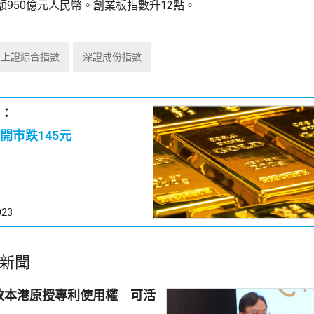
額950億元人民幣。創業板指數升12點。
上證綜合指數
深證成份指數
：
開市跌145元
023
新聞
放本港原授專利使用權 可活