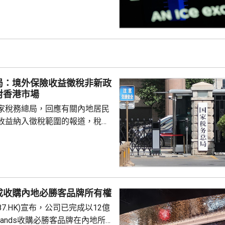
00指數報7737
局：境外保險收益徵稅非新政
對香港市場
家稅務總局，回應有關內地居民
收益納入徵稅範圍的報道，稅務
負責人指，按照中國個人所得稅
中國稅收居民需就全球所得，履
境外保險收益也屬於應納稅所得
新政策，更不是專門針對香港保
 負責人指，居民個人
成收購內地必勝客品牌所有權
包括保險收益在內，應依法繳納
87.HK)宣布，公司已完成以12億
是國際通行做法，亦是中國個人
Brands收購必勝客品牌在內地所
來，一直堅持的基本原則...