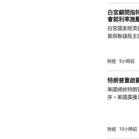
總部或公司，
白宮顧問指
整體經濟有幫助
會就利率施
白宮國家經濟
普與聯儲局主
朗普尊重聯儲
沃什施壓。哈
什和特朗普長
財經
9小時前
論經濟。 報
互動，因此特
特朗普重啟
見，令外界質
美國總統特朗
策。不過日程
序。美國廣播
或會談，只是
道，白宮副幕
會，...
由相信她在按
為相關行為構
事的誠信產生
財經
10小時前
的理事職位，