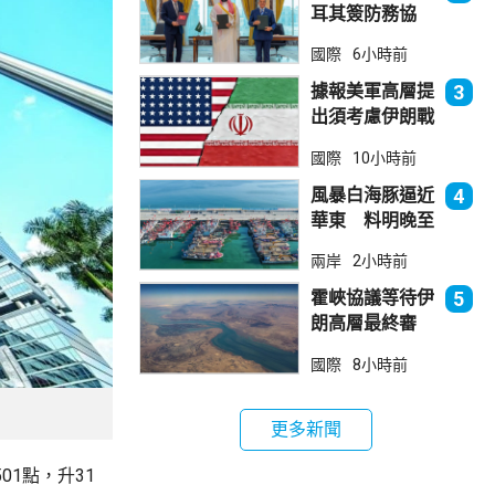
耳其簽防務協
議 伊朗籲穆斯
國際
6小時前
林團結
據報美軍高層提
3
出須考慮伊朗戰
事退出方案
國際
10小時前
風暴白海豚逼近
4
華東 料明晚至
周一登陸浙閩一
兩岸
2小時前
帶
霍峽協議等待伊
5
朗高層最終審
批 華府料重開
國際
8小時前
航道後解除封鎖
更多新聞
01點，升31