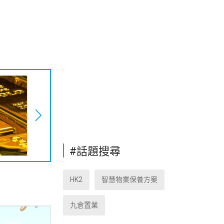
#話題搜尋
HK2
智慧物業保養方案
九倉置業