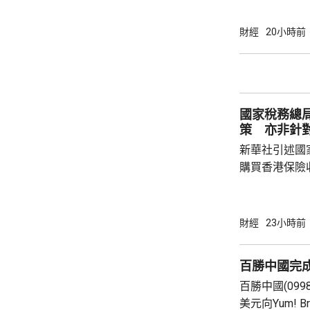
孳息率下跌。 道瓊斯工業平均指數最新報
53965點，升80點； 標準普爾5
財經
20小時前
點，升27點； 納斯達克指數報26600點，升
250點。
國家稅務總
策 亦非針
新華社引述國
購買香港保險
總局相關司局
法相關規定，
行納稅義務，
財經
23小時前
的範疇，並非
險市場，無需過度解讀。
百勝中國完
從境外取得，
百勝中國(099
個人所得稅，
美元向Yum! 
所得稅法實施以