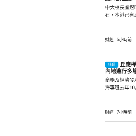
中大校長盧煜
石，本港已有
盒」安排，向
務優惠，若能
使用，相信會
財經
5小時前
港創科生態。 盧煜明在一個電視節目表示，本
港有良好科研
產出獨角獸企
丘應
精選
灣區，及解決
內地進行多
中大亦將把握北
商務及經濟發
海專班去年1
10場推介會
有幾千間企業
時，亦已帶同
財經
7小時前
合作備忘錄，達至
在本台節目指
先將企業「引