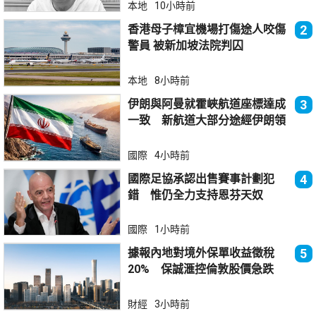
本地
10小時前
香港母子樟宜機場打傷途人咬傷
2
警員 被新加坡法院判囚
本地
8小時前
伊朗與阿曼就霍峽航道座標達成
3
一致 新航道大部分途經伊朗領
海
國際
4小時前
國際足協承認出售賽事計劃犯
4
錯 惟仍全力支持恩芬天奴
國際
1小時前
據報內地對境外保單收益徵稅
5
20% 保誠滙控倫敦股價急跌
財經
3小時前