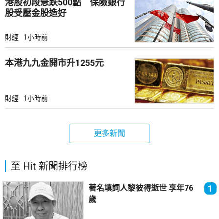
港股初段急跌500點 保險銀行
股受壓金股造好
財經
1小時前
本港九九金開市升1255元
財經
1小時前
更多新聞
至 Hit 新聞排行榜
著名填詞人黎彼得逝世 享年76
1
歲