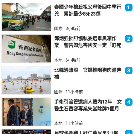
泰國少年槍殺祖父母後回中學行
1
兇 累計最少8死23傷
國際
3小時前
鄧炳強批記協執委選舉黑箱作
2
業 警告如危害國安一定「釘死
你」
本地
6小時前
北韓遇熱浪 官媒推喝狗肉湯進
3
補
國際
11小時前
手術引流管遺病人體內12年 女
4
醫生石岳容專業失當除牌1個月
本地
11小時前
足球熱身賽丨拜仁慕尼黑2:1擊
5