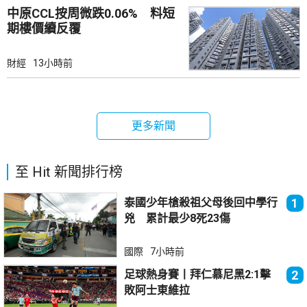
中原CCL按周微跌0.06% 料短
期樓價續反覆
財經
13小時前
更多新聞
至 Hit 新聞排行榜
泰國少年槍殺祖父母後回中學行
1
兇 累計最少8死23傷
國際
7小時前
足球熱身賽丨拜仁慕尼黑2:1擊
2
敗阿士東維拉