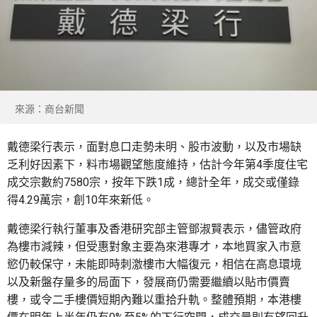
來源：商台新聞
戴德梁行表示，面對息口走勢未明、股市波動，以及市場缺
乏利好因素下，料市場觀望態度維持，估計今年第4季度住宅
成交宗數約7580宗，按年下跌1成，總計全年，成交或僅錄
得4.29萬宗，創10年來新低。
戴德梁行執行董事及香港研究部主管鄧淑賢表示，儘管政府
為樓市減辣，但受惠對象主要為來港專才，本地買家入市意
慾仍較保守，未能即時刺激樓市大幅復元，相信在高息環境
以及新盤存量多的局面下，發展商仍需要繼續以貼市價賣
樓，或令二手樓價短期內難以重拾升軌。整體預期，本港樓