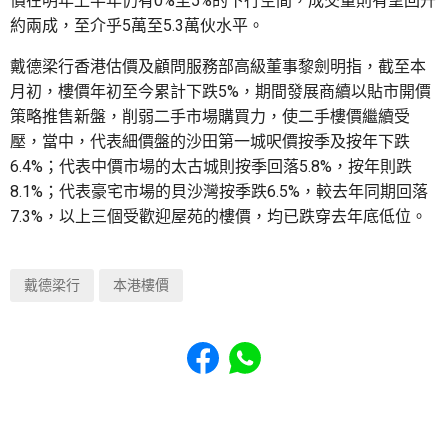
價在明年上半年仍有0%至5%的下行空間，成交量則有望回升
約兩成，至介乎5萬至5.3萬伙水平。
戴德梁行香港估價及顧問服務部高級董事黎劍明指，截至本
月初，樓價年初至今累計下跌5%，期間發展商續以貼市開價
策略推售新盤，削弱二手市場購買力，使二手樓價繼續受
壓，當中，代表細價盤的沙田第一城呎價按季及按年下跌
6.4%；代表中價市場的太古城則按季回落5.8%，按年則跌
8.1%；代表豪宅市場的貝沙灣按季跌6.5%，較去年同期回落
7.3%，以上三個受歡迎屋苑的樓價，均已跌穿去年底低位。
戴德梁行
本港樓價
Share to Facebook
Share to WhatsApp