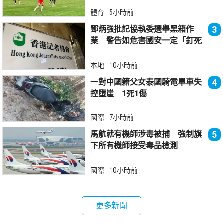
體育
5小時前
鄧炳強批記協執委選舉黑箱作
3
業 警告如危害國安一定「釘死
你」
本地
10小時前
一對中國籍父女泰國騎電單車失
4
控墮崖 1死1傷
國際
7小時前
馬航就有機師涉毒被捕 強制旗
5
下所有機師接受毒品檢測
國際
10小時前
更多新聞