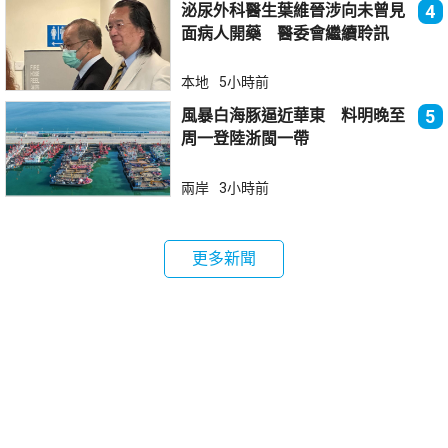
泌尿外科醫生葉維晉涉向未曾見
4
面病人開藥 醫委會繼續聆訊
本地
5小時前
風暴白海豚逼近華東 料明晚至
5
周一登陸浙閩一帶
兩岸
3小時前
更多新聞