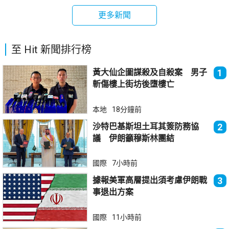
更多新聞
至 Hit 新聞排行榜
黃大仙企圖謀殺及自殺案 男子
1
斬傷樓上街坊後墮樓亡
本地
18分鐘前
沙特巴基斯坦土耳其簽防務協
2
議 伊朗籲穆斯林團結
國際
7小時前
據報美軍高層提出須考慮伊朗戰
3
事退出方案
國際
11小時前