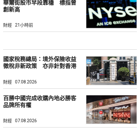
華爾街股市早段靠穩 標指曾
創新高
財經
21小時前
國家稅務總局：境外保險收益
徵稅非新政策 亦非針對香港
市場
財經
07.08.2026
百勝中國完成收購內地必勝客
品牌所有權
財經
07.08.2026