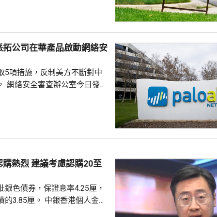
周平均數就減少4500人，至逾
派拓公司在華產品啟動網絡安
取5項措施，反制美方不斷對中
， 網絡安全審查辦公室今日發公
全公司、派拓（Palo Alto
s）在華銷售產品啟動網絡安全審查。
障關鍵信息基礎設施安全穩定運
安全風險隱患，維護國家安全，
全法》及《網絡安全法》，對派
查。 商務部昨日宣布對
議考慮認購20至
反制措施，包括加強無人機相關
...
銀色債券，保證息率4.25厘，
厘。 中銀香港個人金融
周國昌表示，地緣政治局勢持