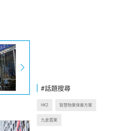
#話題搜尋
HK2
智慧物業保養方案
九倉置業