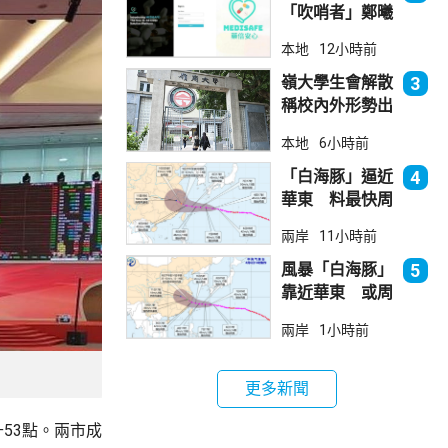
「吹哨者」鄭曦
琳踢保 警：仍
本地
12小時前
進行刑事調查
嶺大學生會解散
3
稱校內外形勢出
現變化
本地
6小時前
「白海豚」逼近
4
華東 料最快周
日登陸浙閩
兩岸
11小時前
風暴「白海豚」
5
靠近華東 或周
日登陸浙閩沿岸
兩岸
1小時前
更多新聞
升53點。兩市成