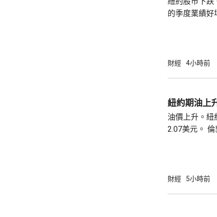
紐約股巿下跌
的季度業績好壞參
業平均指數收巿報
斯達克指數收巿報
五百指數收巿報
財經
4小時前
紐約期油上升
油價上升。紐約
2.07美元。 倫敦布蘭特期油收巿報82.49美
元，上升3.0
財經
5小時前