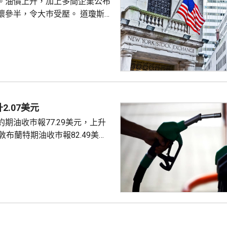
。油價上升，加上多間企業公布
半，令大巿受壓。 道瓊斯工
53885點，下跌464點。 納
26348點，下跌15點。 標普
7709點，下跌13點。
2.07美元
期油收巿報77.29美元，上升
4美元。