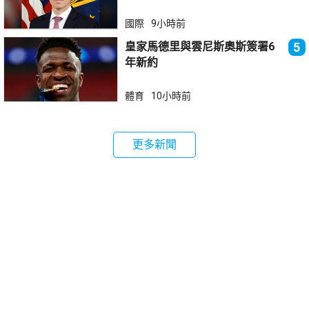
國際
9小時前
皇家馬德里與雲尼斯奧斯簽署6
5
年新約
體育
10小時前
更多新聞