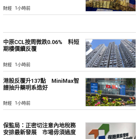
財經
1小時前
中原CCL按周微跌0.06% 料短
期樓價續反覆
財經
1小時前
港股反覆升137點 MiniMax智
譜抽升藥明系造好
財經
1小時前
保監局：正密切注意內地稅務
安排最新發展 市場毋須過度