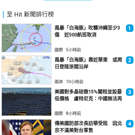
至 Hit 新聞排行榜
風暴「白海豚」吹襲沖繩至少3
1
傷 近500航班取消
國際
5小時前
風暴「白海豚」靠近華東 或周
2
日登陸浙閩沿岸
兩岸
10小時前
美國對多晶硅徵15%關稅並設最
3
低價格 盧特尼克：中國無法再
傾銷
國際
8小時前
傳美國防部次長訪華受阻 因北
4
京不滿美對台軍售