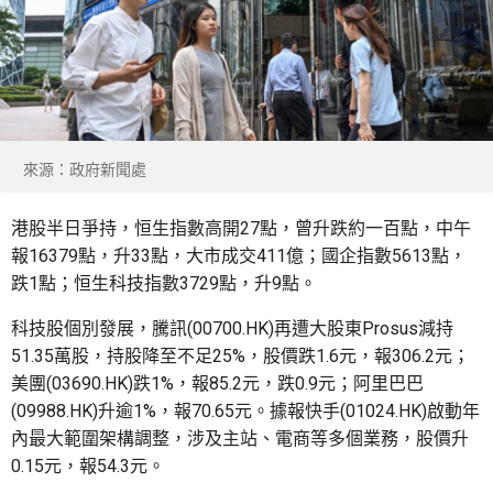
來源：政府新聞處
港股半日爭持，恒生指數高開27點，曾升跌約一百點，中午
報16379點，升33點，大市成交411億；國企指數5613點，
跌1點；恒生科技指數3729點，升9點。
科技股個別發展，騰訊(00700.HK)再遭大股東Prosus減持
51.35萬股，持股降至不足25%，股價跌1.6元，報306.2元；
美團(03690.HK)跌1%，報85.2元，跌0.9元；阿里巴巴
(09988.HK)升逾1%，報70.65元。據報快手(01024.HK)啟動年
內最大範圍架構調整，涉及主站、電商等多個業務，股價升
0.15元，報54.3元。