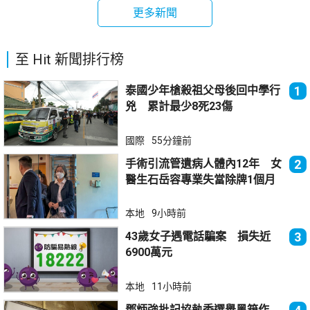
更多新聞
至 Hit 新聞排行榜
泰國少年槍殺祖父母後回中學行
1
兇 累計最少8死23傷
國際
55分鐘前
手術引流管遺病人體內12年 女
2
醫生石岳容專業失當除牌1個月
本地
9小時前
43歲女子遇電話騙案 損失近
3
6900萬元
本地
11小時前
鄧炳強批記協執委選舉黑箱作