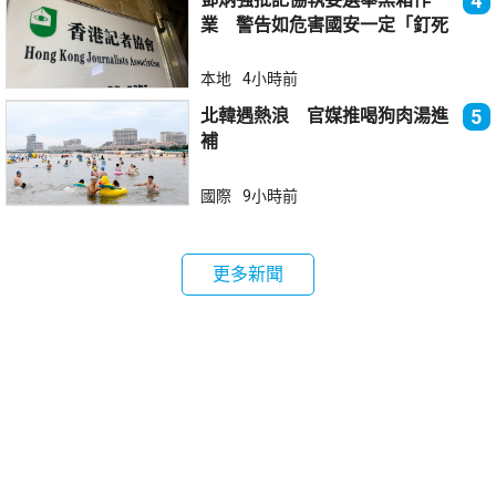
4
業 警告如危害國安一定「釘死
你」
本地
4小時前
北韓遇熱浪 官媒推喝狗肉湯進
5
補
國際
9小時前
更多新聞