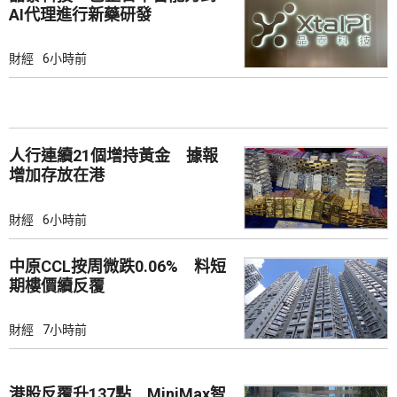
AI代理進行新藥研發
財經
6小時前
人行連續21個增持黃金 據報
增加存放在港
財經
6小時前
中原CCL按周微跌0.06% 料短
期樓價續反覆
財經
7小時前
港股反覆升137點 MiniMax智