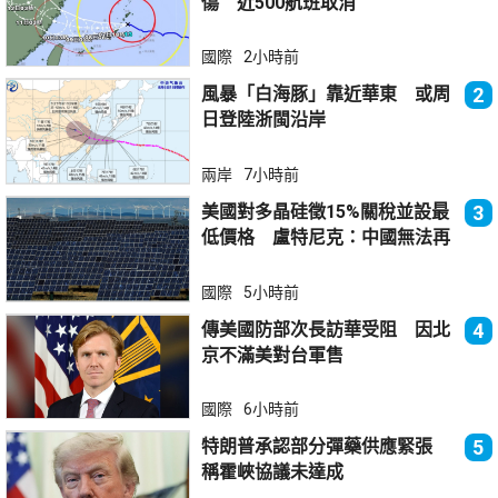
傷 近500航班取消
國際
2小時前
風暴「白海豚」靠近華東 或周
2
日登陸浙閩沿岸
兩岸
7小時前
美國對多晶硅徵15%關稅並設最
3
低價格 盧特尼克：中國無法再
傾銷
國際
5小時前
傳美國防部次長訪華受阻 因北
4
京不滿美對台軍售
國際
6小時前
特朗普承認部分彈藥供應緊張
5
稱霍峽協議未達成