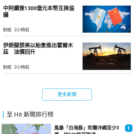
中阿續簽1300億元本幣互換協
議
財經
2小時前
伊朗擬禁美以船隻進出霍爾木
茲 油價回升
財經
2小時前
更多新聞
至 Hit 新聞排行榜
風暴「白海豚」吹襲沖繩至少3
1