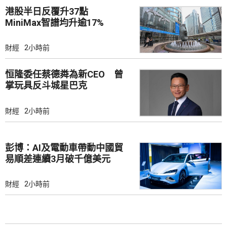
港股半日反覆升37點
MiniMax智譜均升逾17%
財經
2小時前
恒隆委任蔡德粦為新CEO 曾
掌玩具反斗城星巴克
財經
2小時前
彭博：AI及電動車帶動中國貿
易順差連續3月破千億美元
財經
2小時前