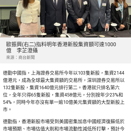
歐振興(右二)指料明年香港新股集資額可達1000
億 李芷澄攝
來源：商台新聞
德勤中國指，上海證券交易所今年以103隻新股，集資2144
億港元，成為全球最大集資額的交易所，深圳證券交易所以
132隻新股，集資1640億元排行第二。香港就只排名第六
位，全年只得65隻新股，集資458億元，分別按年少23%和
54%，同時今年亦沒有單一逾10億美元集資額的大型新股上
市。
德勤指，香港新股市場受到美國密集加息中國經濟復蘇低於
市場預期、市場估值大削和市場流動性減低所打擊，預計今