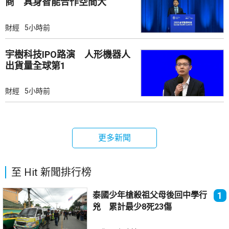
商 具身智能合作空間大
財經
5小時前
宇樹科技IPO路演 人形機器人
出貨量全球第1
財經
5小時前
更多新聞
至 Hit 新聞排行榜
泰國少年槍殺祖父母後回中學行
1
兇 累計最少8死23傷