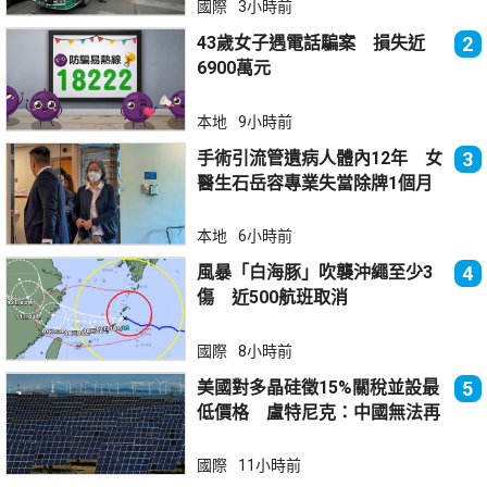
國際
3小時前
43歲女子遇電話騙案 損失近
2
6900萬元
本地
9小時前
手術引流管遺病人體內12年 女
3
醫生石岳容專業失當除牌1個月
本地
6小時前
風暴「白海豚」吹襲沖繩至少3
4
傷 近500航班取消
國際
8小時前
美國對多晶硅徵15%關稅並設最
5
低價格 盧特尼克：中國無法再
傾銷
國際
11小時前