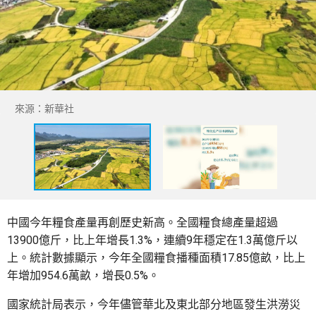
來源：新華社
中國今年糧食產量再創歷史新高。全國糧食總產量超過
13900億斤，比上年增長1.3%，連續9年穩定在1.3萬億斤以
上。統計數據顯示，今年全國糧食播種面積17.85億畝，比上
年增加954.6萬畝，增長0.5%。
國家統計局表示，今年儘管華北及東北部分地區發生洪澇災