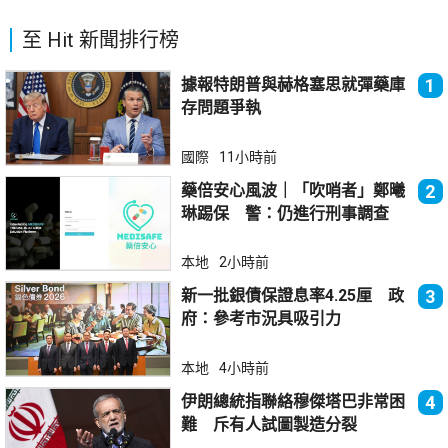
至 Hit 新聞排行榜
據報特朗普與赫格塞思就彈藥庫
1
存問題爭執
國際
11小時前
藥倍安心風波｜「吹哨者」鄭曦
2
琳踢保 警：仍進行刑事調查
本地
2小時前
新一批銀債保證息率4.25厘 政
3
府：參考市況具吸引力
本地
4小時前
伊朗總統指聯絡穆傑塔巴非常困
4
難 斥有人試圖製造分裂