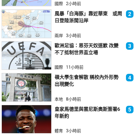
國際
2小時前
風暴「白海豚」靠近華東 或周
2
日登陸浙閩沿岸
兩岸
3小時前
歐洲足協：恩芬天奴道歉 改變
3
不了抵制世界盃立場
國際
11小時前
嶺大學生會解散 稱校內外形勢
4
出現變化
本地
8小時前
皇家馬德里與雲尼斯奧斯簽署6
5
年新約
體育
3小時前