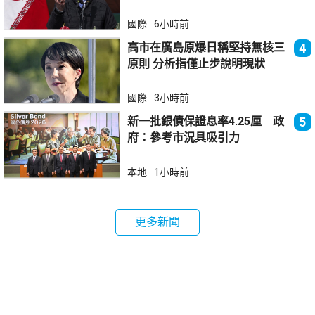
國際
6小時前
高市在廣島原爆日稱堅持無核三
4
原則 分析指僅止步說明現狀
國際
3小時前
新一批銀債保證息率4.25厘 政
5
府：參考市況具吸引力
本地
1小時前
更多新聞