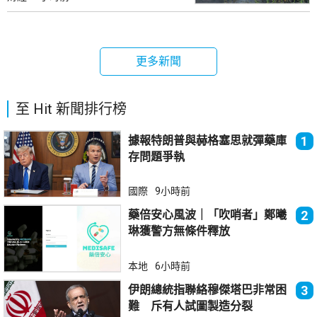
更多新聞
至 Hit 新聞排行榜
據報特朗普與赫格塞思就彈藥庫
1
存問題爭執
國際
9小時前
藥倍安心風波｜「吹哨者」鄭曦
2
琳獲警方無條件釋放
本地
6小時前
伊朗總統指聯絡穆傑塔巴非常困
3
難 斥有人試圖製造分裂