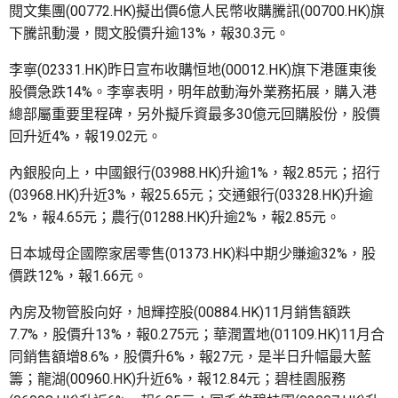
閱文集團(00772.HK)擬出價6億人民幣收購騰訊(00700.HK)旗
下騰訊動漫，閱文股價升逾13%，報30.3元。
李寧(02331.HK)昨日宣布收購恒地(00012.HK)旗下港匯東後
股價急跌14%。李寧表明，明年啟動海外業務拓展，購入港
總部屬重要里程碑，另外擬斥資最多30億元回購股份，股價
回升近4%，報19.02元。
內銀股向上，中國銀行(03988.HK)升逾1%，報2.85元；招行
(03968.HK)升近3%，報25.65元；交通銀行(03328.HK)升逾
2%，報4.65元；農行(01288.HK)升逾2%，報2.85元。
日本城母企國際家居零售(01373.HK)料中期少賺逾32%，股
價跌12%，報1.66元。
內房及物管股向好，旭輝控股(00884.HK)11月銷售額跌
7.7%，股價升13%，報0.275元；華潤置地(01109.HK)11月合
同銷售額增8.6%，股價升6%，報27元，是半日升幅最大藍
籌；龍湖(00960.HK)升近6%，報12.84元；碧桂園服務