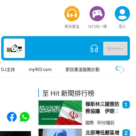
節目重溫
1872玩一陣
登入
搜尋
DJ主持
my903.com
節目重溫服務計劃
至 Hit 新聞排行榜
穆斯林三國簽防
1
務協議 伊朗︰
Share to Facebook
Share to WhatsApp
不會為沙特帶來
國際
30分鐘前
安全
北部灣低壓區增
2