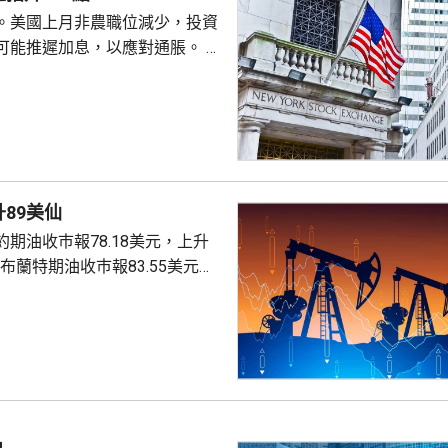
。美國上月非農職位減少，投資
可能推遲加息，以應對通脹。 道
數收巿報54036點，上升151
上升3%及3.6%。
89美仙
期油收巿報78.18美元，上升
。