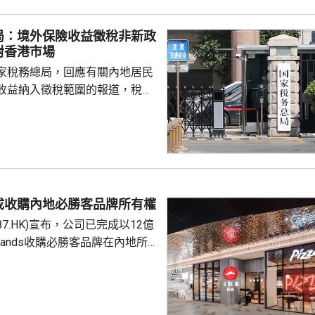
局：境外保險收益徵稅非新政
對香港市場
家稅務總局，回應有關內地居民
收益納入徵稅範圍的報道，稅務
負責人指，按照中國個人所得稅
中國稅收居民需就全球所得，履
境外保險收益也屬於應納稅所得
新政策，更不是專門針對香港保
 負責人指，居民個人
包括保險收益在內，應依法繳納
成收購內地必勝客品牌所有權
是國際通行做法，亦是中國個人
87.HK)宣布，公司已完成以12億
來，一直堅持的基本原則...
Brands收購必勝客品牌在內地所
定2027年和2028年每年淨新
家的目標，預計加速至每年超過