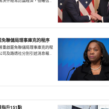
席沃什經常討論經濟，但確信特
局的獨立性，不會就利率決定向
塞特接受彭博電視訪問時指，沃
期以來關係非常密切，一直會討
道指，以往總統與聯儲局主席較少
朗普與沃什不時通電話屬不常
疑特朗普可能試圖影響聯儲局決
罷免聯儲局理事庫克的程序
顯示，沃什6月沒與特朗普通話
普重啟罷免聯儲局理事庫克的程
與財長貝森特進行三次早餐
公司及路透社分別引述消息報
僚長周三去信庫克，稱有充分理
揭貸款協議中作出虛假陳述，認
成疏忽，令人對她出任聯儲局理
質疑，因此特朗普正考慮撒銷她
要求她在21日內提交書面回覆。
聲明否認指控，強調白宮沒有任
除庫克的職務。 特朗普去年
詐抵押貸款為由，解除庫...
指升151點