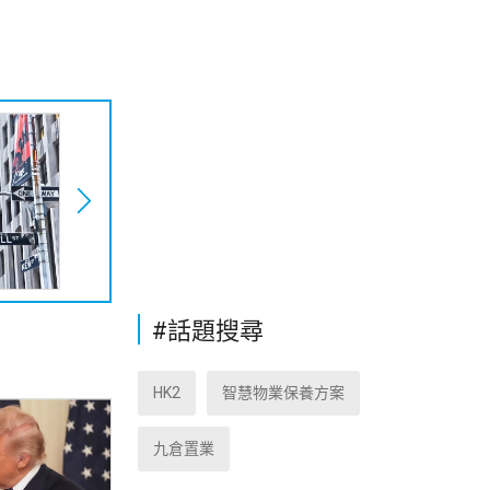
#話題搜尋
HK2
智慧物業保養方案
九倉置業