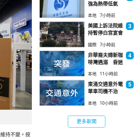
強為熱帶低氣
壓 天文台指對
本地
7小時前
本港直接威脅不
大
美國上訴法院維
3
持暫停白宮宴會
廳項目
國際
7小時前
非華裔夫婦新咖
4
啡灣遇溺 昏迷
送院
本地
11小時前
東涌交通意外電
5
單車司機不治
巴士司機被控危
本地
10小時前
駕今早提堂
更多新聞
計維持不變。按