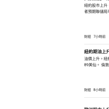
紐約股巿上升
者預期聯儲局
瓊斯工業平均指
點。 納斯達克指數收巿報26690點，上升342
點。 標普五百指數創新高，收巿報7757點，
上升47點。 總計整個星期，納指上升5.2%。
財經
7小時前
道指及標指分別
紐約期油上升
油價上升。紐約
89美仙。 倫敦布蘭特期油收巿報83.55美元，
上升1.06美元
財經
8小時前