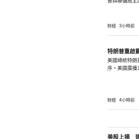
普與聯儲局主
朗普尊重聯儲
沃什施壓。哈
什和特朗普長
財經
3小時前
論經濟。 報
互動，因此特
見，令外界質
特朗普重啟
策。不過日程
美國總統特朗
或會談，只是
序。美國廣播
會，...
道，白宮副幕
由相信她在按
為相關行為構
事的誠信產生
財經
4小時前
的理事職位，
庫克的律師發
何正當理由可以解
8月底亦曾以欺
美股上揚 道