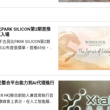
成本節約，預計會推動必勝客扣
餐廳利潤率和經營利潤率提升
交易相關成本、利息...
ARK SILICON第2期首推
萬入場
洞北PARK SILICON第2期
INGS公布首張價單，首推65伙，扣
扣優惠後，折實售價505.7萬至
實呎價介乎15903至18174元，折
1元。項目明日開放示範單位予公
，預計8月中旬首輪發售。
整合平台能力到AI代理進行
228.HK)聯合創始人兼首席執行官
療峰會上表示，在人工智能驅動
 Science)上，醫藥研發是最佳實驗