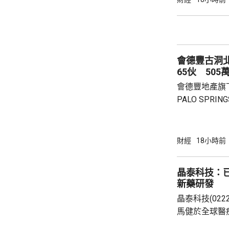
營費所帶來的
除增值稅後的
2.8%。在計入
會德豐古洞北P
65伙 505
會德豐地產旗下古
PALO SPR
除最高15%折
866.9萬，折
實均呎1767
財經
18小時前
眾參觀及收票
晶泰科技：已
新藥研發
晶泰科技(02
馬健於全球醫
科學(AI for