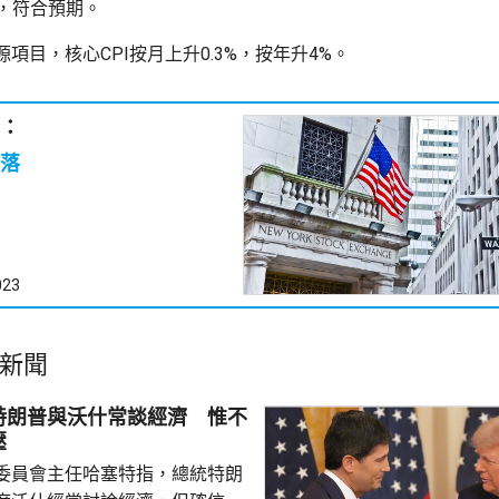
%，符合預期。
項目，核心CPI按月上升0.3%，按年升4%。
：
落
023
新聞
特朗普與沃什常談經濟 惟不
壓
委員會主任哈塞特指，總統特朗