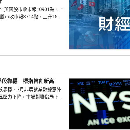
升
點，上
股巿收巿報26319點，上升179點。
早段靠穩 標指曾創新高
段靠穩，7月非農就業數據意外
溫壓力下降，市場對聯儲局下月
緒消退，三大主要指數全線向
0指數更一度創下歷史新高，國債
00指數報7737