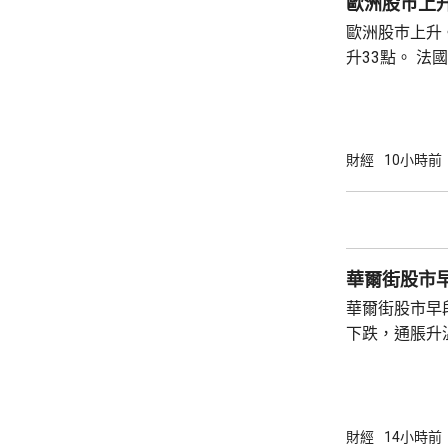
歐洲股巿上
歐洲股巿上升。 英國股巿收巿報10901
升33點。 法國股巿收巿報8714點，上升15
點。 德國
財經
10小時前
華爾街股市
華爾街股市早
下跌，通脹升
加息的恐慌情
上，標普50
孳息率下跌。 道瓊斯工業平均指數最新報
53965點，升80點； 標準普爾5
財經
14小時前