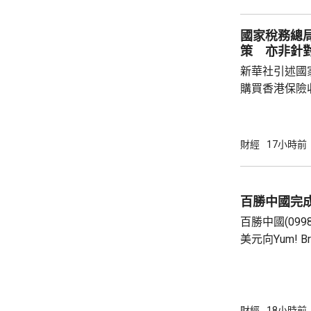
點，升27點； 納斯達克指數報26600點，升
250點。
國家稅務總
策 亦非針
新華社引述國
購買香港保險
總局相關司局
法相關規定，
行納稅義務，
財經
17小時前
的範疇，並非
險市場，無需過度解讀。
從境外取得，
百勝中國完
個人所得稅，
百勝中國(099
所得稅法實施以
美元向Yum! 
有權的交易。 百勝中國首席執行官屈翠容表
示，將必勝客原
增超過600
800家。 免去向Yum! Brands支付3%的特許經
財經
18小時前