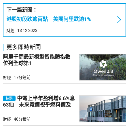
下一篇新聞：
港股初段跌逾百點 美團阿里跌逾1%
財經
13.12.2023
更多即時新聞
阿里千問最新模型智能體指數
位列全球第1
財經
17分鐘前
中電上半年盈利增6.6%息
精選
63仙 未來電價視乎燃料價及
成本
財經
40分鐘前