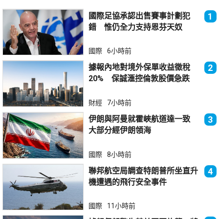
國際足協承認出售賽事計劃犯
1
錯 惟仍全力支持恩芬天奴
國際
6小時前
據報內地對境外保單收益徵稅
2
20% 保誠滙控倫敦股價急跌
財經
7小時前
伊朗與阿曼就霍峽航道達一致
3
大部分經伊朗領海
國際
8小時前
聯邦航空局調查特朗普所坐直升
4
機遭遇的飛行安全事件
國際
11小時前