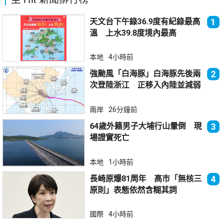
天文台下午錄36.9度有紀錄最高
1
溫 上水39.8度境內最高
本地
4小時前
強颱風「白海豚」白海豚先後兩
2
次登陸浙江 正移入內陸並減弱
兩岸
26分鐘前
64歲外籍男子大埔行山暈倒 現
3
場證實死亡
本地
1小時前
長崎原爆81周年 高市「無核三
4
原則」表態依然含糊其詞
國際
4小時前