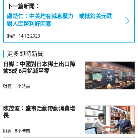
下一篇新聞：
盧楚仁：中美均有減息壓力 或抵銷美元跌
對人民幣利好因素
財經
14.12.2023
更多即時新聞
日媒：中國對日本稀土出口降
逾5成 6月釔減至零
財經
1小時前
陳茂波：盛事活動帶動消費增
長
財經
8小時前