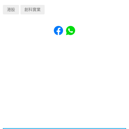
港股
創科實業
Share to Facebook
Share to WhatsApp