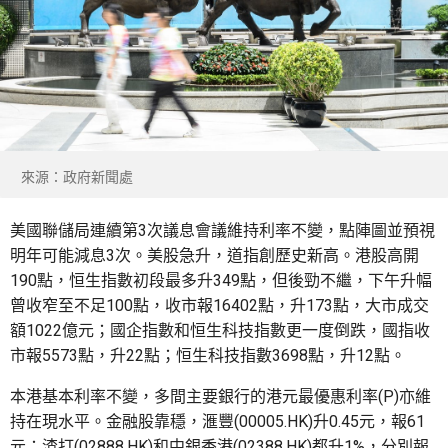
來源：政府新聞處
美國聯儲局連續第3次議息會議維持利率不變，點陣圖並預視
明年可能減息3次。美股急升，道指創歷史新高。港股高開
190點，恒生指數初段最多升349點，但後勁不繼，下午升幅
曾收窄至不足100點，收市報16402點，升173點，大市成交
額1022億元；國企指數和恒生科技指數更一度倒跌，國指收
市報5573點，升22點；恒生科技指數3698點，升12點。
本港基本利率不變，多間主要銀行的港元最優惠利率(P)亦維
持在現水平。金融股靠穩，滙豐(00005.HK)升0.45元，報61
元；渣打(02888.HK)和中銀香港(02388.HK)都升1%，分別報