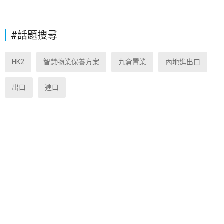
#話題搜尋
HK2
智慧物業保養方案
九倉置業
內地進出口
出口
進口