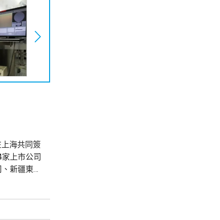
在上海共同簽
4家上市公司
司、新疆東方
司。 新特