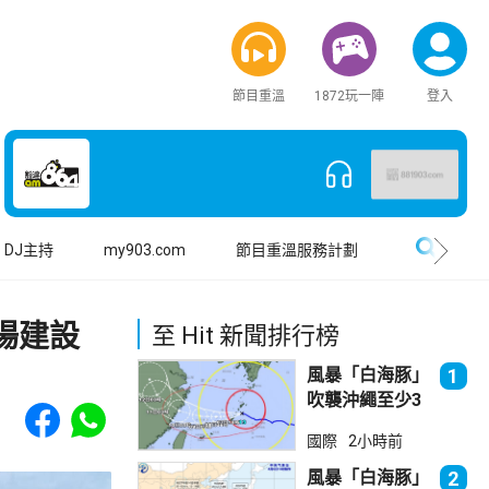
節目重溫
1872玩一陣
登入
搜尋
DJ主持
my903.com
節目重溫服務計劃
場建設
至 Hit 新聞排行榜
風暴「白海豚」
1
吹襲沖繩至少3
Share to Facebook
Share to WhatsApp
傷 近500航班
國際
2小時前
取消
風暴「白海豚」
2