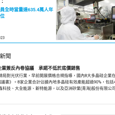
：
員全時當量達635.4萬人年
位
023
新聞
企業簽反內卷協議 承諾不低於底價銷售
總局對光伏行業，早前開展價格合規指導，國內8大多晶硅企業
《倡議書》。8家企業合計佔據內地多晶硅有效產能超過90%，包括
鑫科技、大全能源、新特能源，以及亞洲矽業(青海)股份有限公
限公司、青海麗豪清能股份有限公司、新疆戈恩斯能源科技有限公
HK)報4.415元，升0.425元，升逾10%；協鑫...