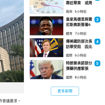
靠近華東 或周
日登陸浙閩沿岸
兩岸
6小時前
皇家馬德里與雲
3
尼斯奧斯簽署6
年新約
體育
7小時前
傳美國防部次長
4
訪華受阻 因北
京不滿美對台軍
國際
6小時前
售
特朗普承認部分
5
彈藥供應緊張
稱霍峽協議未達
國際
8小時前
成
更多新聞
作會議要求，