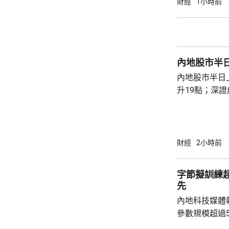
財經
1小時前
月突破千億美元大關。 彭博
相關電子產品
激增，有效抵
和內需疲軟帶
內地股市半
第4個月保持兩
內地股市半日
升19點；深證
點，升幅1.3
幣。創業板指數
財經
2小時前
字節擬訓練
先
內地科技媒體
參數規模超過
Qwen 3.8-