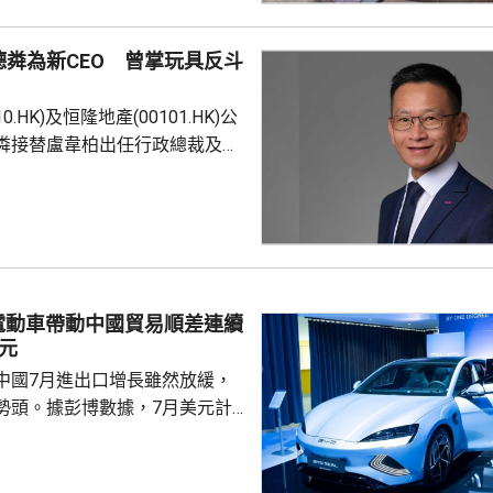
100.HK)升逾17%，報349.8元；智
HK)升逾17%，報1278元；兆易創新
粦為新CEO 曾掌玩具反斗
升逾8%，報535.5元；迅策...
0.HK)及恒隆地產(00101.HK)公
粦接替盧韋柏出任行政總裁及執
月起生效。蔡德粦將於9月7日加入
任行政總裁。盧韋柏10月起轉任
 56歲的蔡德粦是資
以推動企業轉型與創新見稱，擁
洲零售及商業管理領域的豐富經
時為玩具「反」斗城亞洲行政總
電動車帶動中國貿易順差連續
產模式推動業務轉型，拓展品牌
元
中國7月進出口增長雖然放緩，
勢頭。據彭博數據，7月美元計
23.9%，高於市場預期的
6月的27%；進口按手增長
易順差達1125億美元，連續第3個