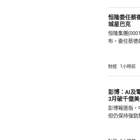
MiniMax(00
譜(02513.
恒隆委任蔡德
(03986.HK)
城星巴克
恒隆集團(0001
布，委任蔡德
行董事，10
恒隆，出任候
董事長顧問，為期一年。
財經
1小時前
深商業領袖，
有逾30年亞
驗。蔡德粦現
彭博：AI及
裁，透過輕資
3月破千億美
於kidu...
彭博報道指，
但仍保持強勁
價出口按年增長
23%，但低於
27.5%，貿