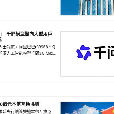
參數，是目前內地已知規模最大的
處早期階段，最終未必發布。 報
部認為與其在現有尺寸上追趕，
模一次推至同行數倍，爭取領先
辦人張一鳴近日在Seed全體員
mi 千問模型擬向大型用戶
可接受模型短期內落後於行業，
成
...
士報道，阿里巴巴(09988.HK)
源人工智能模型千問3.8 Max
收取相關商業收入的一定比例，
，具體分成比例仍在商討，做法
3類似，反映內地AI企業正逐步形成
引用戶、商業服務變現」的模
使用門檻的同時，從大型商業部
入。 開源模式轉向商業
化 Kimi K3分成最高30% 千問3.8 Max...
00億元本幣互換協議
根廷央行續簽雙邊本幣互換協