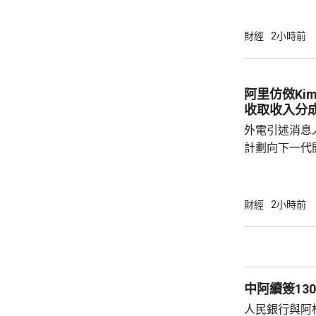
的2.8萬億
模型。計劃仍
財經
2小時前
道指，字節內
不如將參數規
位置。字節創
阿里仿傚Ki
工大會表態，
收取收入分
但要以追求智能上
外電引述消息人
計劃向下一代開
的大型客戶，
最快下周落實
與Kimi K
財經
2小時前
一套「開源吸
式，藉以降低
署及額外服務中取得收
中阿續簽13
人民銀行與阿