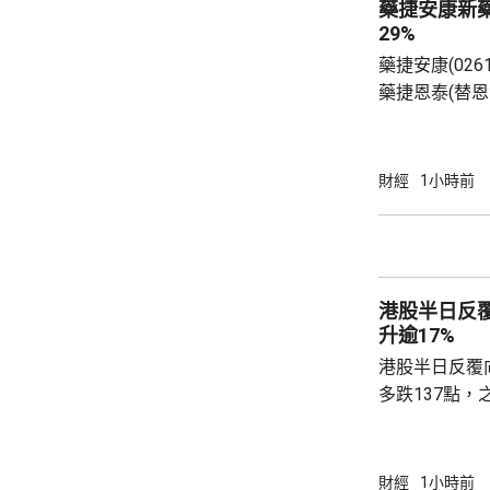
藥捷安康新
29%
藥捷安康(026
藥捷恩泰(替
局有條件批准
療及FGFR抑
重排的晚期、
財經
1小時前
成人患者。相
審評及突破性治療品種。
近29%，高見1
港股半日反覆
升逾17%
港股半日反覆
多跌137點，
37點，大市成
升5點；恒生科
DeepSee
財經
1小時前