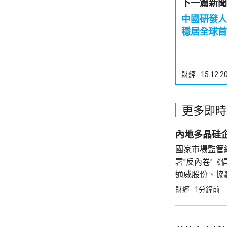
下一篇新聞
中國研發人
穩居全球首
財經
15.12.2
更多即時
內地多晶硅
國家市場監管
署"反內卷"
通威股份、協
希望新能源有
財經
1分鐘前
能源(01799.