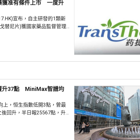
藥獲准有條件上市 一度升
17.HK)宣布，自主研發的1類新
恩戈替尼片)獲國家藥品監督管理
上市，用於過去接受過系統性治
制劑治療、且具有FGFR2融合或
轉移性或不可手術切除的膽管癌
關療法之前已獲藥監局納入優先
 藥捷安康股價一度升
4.87元，最新報12.24元，升
0.71元，升幅6%。 公告指，今次獲批基於一...
升37點 MiniMax智譜均
向上，恒生指數低開3點，曾最
之後回升，半日報25567點，升
交1412億；國企指數8503點，
技指數4837點，升16點。
k大幅上調API價格，大模型股急升，