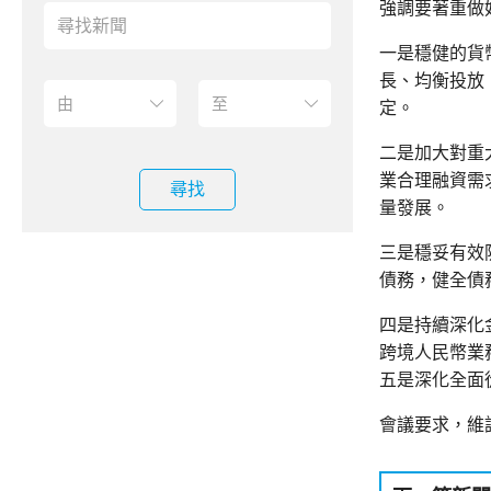
強調要著重做
一是穩健的貨
長、均衡投放
定。
二是加大對重
業合理融資需
尋找
量發展。
三是穩妥有效
債務，健全債
四是持續深化
跨境人民幣業
五是深化全面
會議要求，維