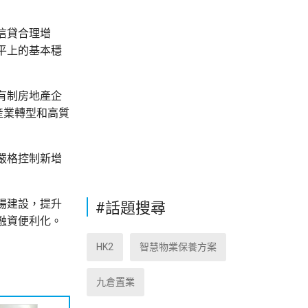
信貸合理增
平上的基本穩
有制房地產企
產業轉型和高質
嚴格控制新增
場建設，提升
#話題搜尋
融資便利化。
HK2
智慧物業保養方案
九倉置業