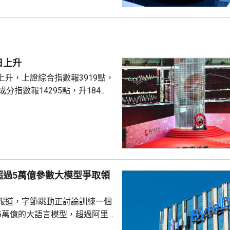
指，今年以來，AI
及電動車等尖端產品海外出貨量
消極端天氣對貿易的干擾，並緩
來的增長壓力。中國出口已連續
日上升
位數增長，進...
上升，上證綜合指數報3919點，
成分指數報14295點，升184
1%。兩市成交額16766億元人民
升1.75%。
超過5萬億參數大模型爭取領
報道，字節跳動正討論訓練一個
5萬億的大語言模型，超過阿里
Max的2.4萬億參數，及月之暗面K3