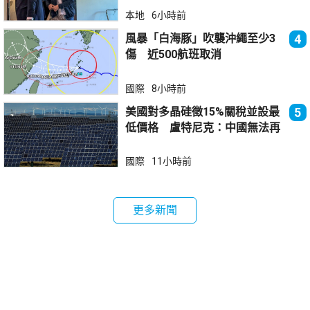
本地
6小時前
風暴「白海豚」吹襲沖繩至少3
4
傷 近500航班取消
國際
8小時前
美國對多晶硅徵15%關稅並設最
5
低價格 盧特尼克：中國無法再
傾銷
國際
11小時前
更多新聞