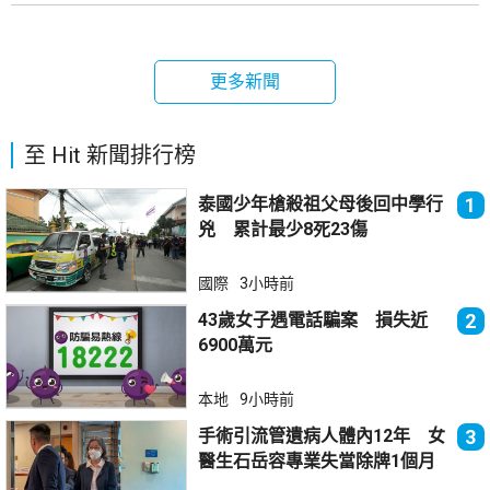
更多新聞
至 Hit 新聞排行榜
泰國少年槍殺祖父母後回中學行
1
兇 累計最少8死23傷
國際
3小時前
43歲女子遇電話騙案 損失近
2
6900萬元
本地
9小時前
手術引流管遺病人體內12年 女
3
醫生石岳容專業失當除牌1個月