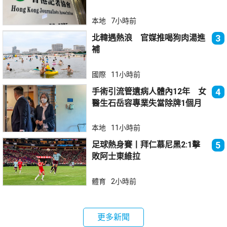
你」
本地
7小時前
北韓遇熱浪 官媒推喝狗肉湯進
3
補
國際
11小時前
手術引流管遺病人體內12年 女
4
醫生石岳容專業失當除牌1個月
本地
11小時前
足球熱身賽丨拜仁慕尼黑2:1擊
5
敗阿士東維拉
體育
2小時前
更多新聞