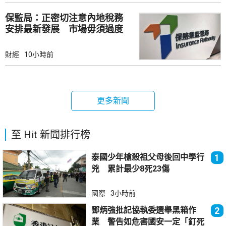
保監局：正密切注意內地稅務
安排最新發展 市場毋須過度
解讀
財經
10小時前
更多新聞
至 Hit 新聞排行榜
泰國少年槍殺祖父母後回中學行
1
兇 累計最少8死23傷
國際
3小時前
鄧炳強批記協執委選舉黑箱作
2
業 警告如危害國安一定「釘死