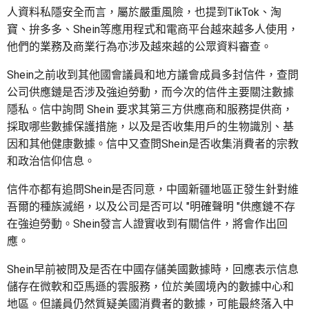
人資料私隱安全而言，屬於嚴重風險，也提到TikTok、淘
寶、拚多多、Shein等應用程式和電商平台越來越多人使用，
他們的業務及商業行為亦涉及越來越的公眾資料審查。
Shein之前收到其他國會議員和地方議會成員多封信件，查問
公司供應鏈是否涉及強迫勞動，而今次的信件主要關注數據
隱私。信中詢問 Shein 要求其第三方供應商和服務提供商，
採取哪些數據保護措施，以及是否收集用戶的生物識別、基
因和其他健康數據。信中又查問Shein是否收集消費者的宗教
和政治信仰信息。
信件亦都有追問Shein是否同意，中國新疆地區正發生針對維
吾爾的種族滅絕，以及公司是否可以 "明確聲明 "供應鏈不存
在強迫勞動。Shein發言人證實收到有關信件，將會作出回
應。
Shein早前被問及是否在中國存儲美國數據時，回應表示信息
儲存在微軟和亞馬遜的雲服務，位於美國境內的數據中心和
地區。但議員仍然質疑美國消費者的數據，可能最終落入中