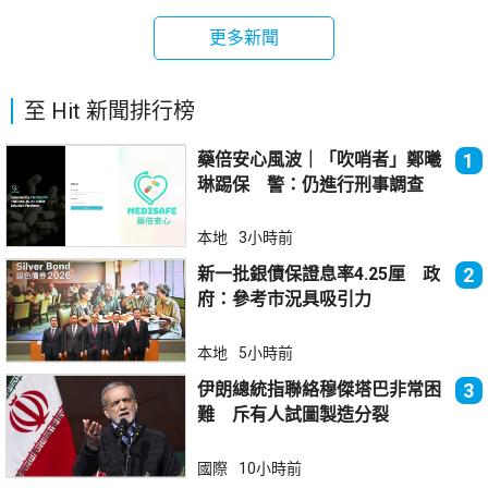
更多新聞
至 Hit 新聞排行榜
藥倍安心風波｜「吹哨者」鄭曦
1
琳踢保 警：仍進行刑事調查
本地
3小時前
新一批銀債保證息率4.25厘 政
2
府：參考市況具吸引力
本地
5小時前
伊朗總統指聯絡穆傑塔巴非常困
3
難 斥有人試圖製造分裂
國際
10小時前