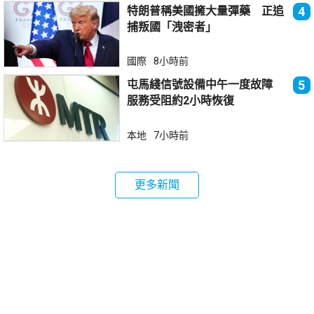
特朗普稱美國擁大量彈藥 正追
4
捕叛國「洩密者」
國際
8小時前
屯馬綫信號設備中午一度故障
5
服務受阻約2小時恢復
本地
7小時前
更多新聞