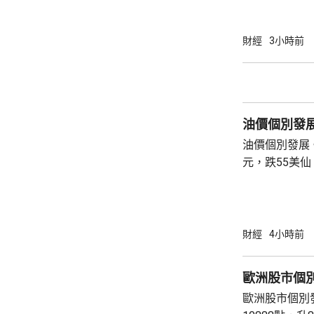
季度業績後，
累納斯達克指數回落。 道指收
263點。 納指收報26363點，跌221點。 標普
財經
3小時前
五百指數收報7
油價個別發
油價個別發展。
元，跌55美仙，跌幅0
收報79.45美
財經
4小時前
歐洲股市個
歐洲股市個別發展。 英國富