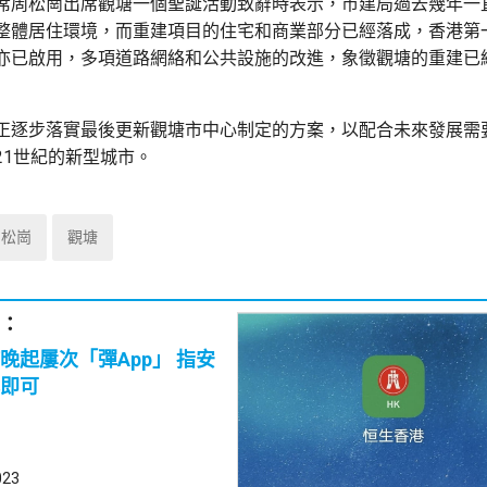
席周松崗出席觀塘一個聖誕活動致辭時表示，市建局過去幾年一
整體居住環境，而重建項目的住宅和商業部分已經落成，香港第
亦已啟用，多項道路網絡和公共設施的改進，象徵觀塘的重建已
正逐步落實最後更新觀塘市中心制定的方案，以配合未來發展需要
21世紀的新型城市。
周松崗
觀塘
：
晚起屢次「彈App」 指安
即可
023