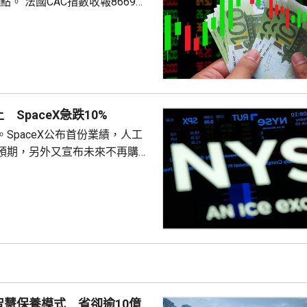
數收報8669
SpaceX急跌10%
SpaceX公布首份業績，人工
預期，另外又宣布未來不再購買
aceX股價急跌10%，AMD亦跌
東局勢緩和帶來的樂觀情緒，抵
574
升46
達克指數報26675點，升90點。
智慧保養模式 省卻逾10億