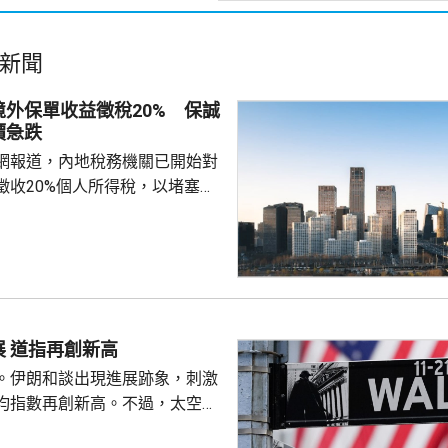
新聞
外保單收益徵稅20% 保誠
價急跌
網報道，內地稅務機關已開始對
徵收20%個人所得稅，以堵塞以
。報道引述稅務律師和香港保險
京和杭州已有徵稅案例，徵稅對
益和預繳保費利息收益。報道引
指，目前被徵稅的案例沒有明確
場一般認為的大額保單才被徵
於地方稅務當局接觸和處理數據
美股個別發展 道指再創新高
單退出和有退出收益，而當地稅
。伊朗和談出現進展跡象，刺激
理能力，就會徵稅。 受消息...
均指數再創新高。不過，太空探
aceX)同超微半導體(AMD)公布