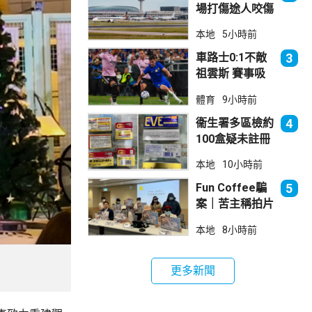
場打傷途人咬傷
警員 被新加坡
本地
5小時前
法院判囚
車路士0:1不敵
3
祖雲斯 賽事吸
引逾4.8萬球迷
體育
9小時前
入場
衞生署多區檢約
4
100盒疑未註冊
日本止痛藥 警
本地
10小時前
拘38歲男子
Fun Coffee騙
5
案｜苦主稱拍片
後遭遊說投資
本地
8小時前
立法會議員倡加
強保障
更多新聞