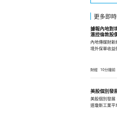
更多即時
據報內地對境
滙控倫敦股
內地傳媒財新
境外保單收益
往的監管漏洞
業人士指，北
象包括分紅收
財經
10分鐘前
述保險業人士
標準，並非市
稅，可能取決
的效率；若保
美股個別發展
務局又有數據處
道瓊斯工業平
索技術公司(Sp