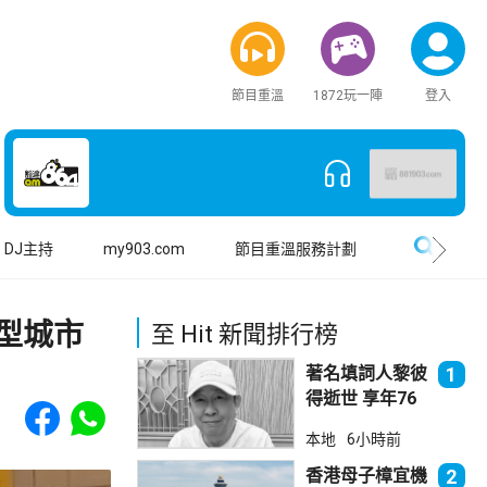
節目重溫
1872玩一陣
登入
搜尋
DJ主持
my903.com
節目重溫服務計劃
型城市
至 Hit 新聞排行榜
著名填詞人黎彼
1
得逝世 享年76
Share to Facebook
Share to WhatsApp
歲
本地
6小時前
香港母子樟宜機
2