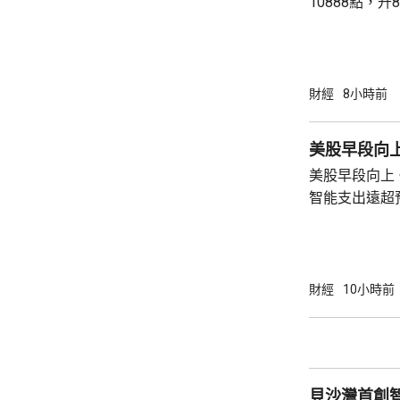
10888點，升8點。 法國CAC指
點，升2點。 德國DAX指數收報26126點，跌
76點。
財經
8小時前
美股早段向上 
美股早段向上。
智能支出遠超
AMD晶片。Sp
4%。不過中
銷了有關跌幅。 道瓊斯工業平均指數報54
點，升488點。 標普500指數報7783點，
財經
10小時前
點。 納斯
貝沙灣首創