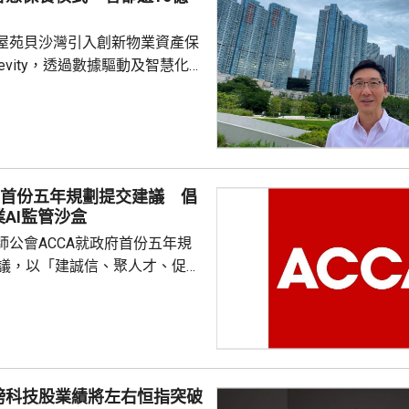
屋苑貝沙灣引入創新物業資產保
gevity，透過數據驅動及智慧化
大維修，為業主省卻總預算高達
、平均每戶38萬元的大維修支出，
用此模式的住宅屋苑。 貝沙灣
008年間入伙，屋苑管理公司於
自2033年起分階段進行大維修。
府首份五年規劃提交建議 倡
及工程風險，業主之一、亞洲博
AI監管沙盒
裁哈永安獲推選成立專責小組，
師公會ACCA就政府首份五年規
建議，以「建誠信、聚人才、促轉
涵蓋會計專業發展、人工智能應
度銜接、北部都會區產業布局、
定位、綠色經濟擴容及財會專業
監管沙盒，建議特區政府牽頭設
磅科技股業績將左右恒指突破
小組，聯同其他專業組織共同制