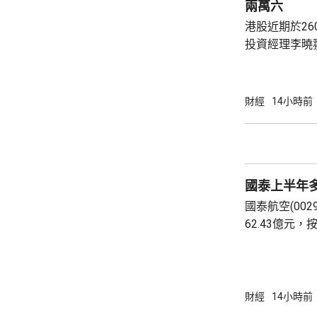
兩萬六
定「會計專業
港股近期於26
步設立「科技專
投資經理李曉
亞洲市況一度
整，其後整體
尋找估值較平
財經
14小時前
一段時間，資
破的傳統企業
類公司較多，
在AI應用上
國泰上半年多
多科技股獲納入
國泰航空(002
62.43億元，
按年增25.3
派30%。 上半年客運收益為432.03億元，按年
增26.3%。
人次，平均每日
財經
14小時前
17.5%。國