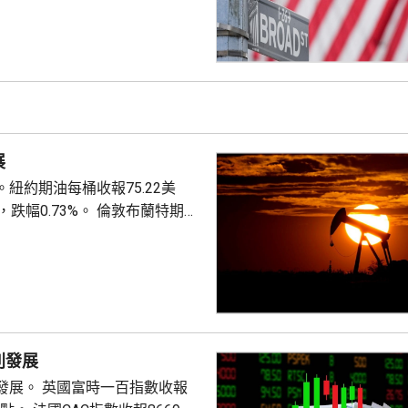
股價分別下挫一成三及7%，拖
報54349點，升
723點，跌12點。
展
紐約期油每桶收報75.22美
.73%。 倫敦布蘭特期油
元，升9美仙，升幅0.11%。
別發展
時一百指數收報