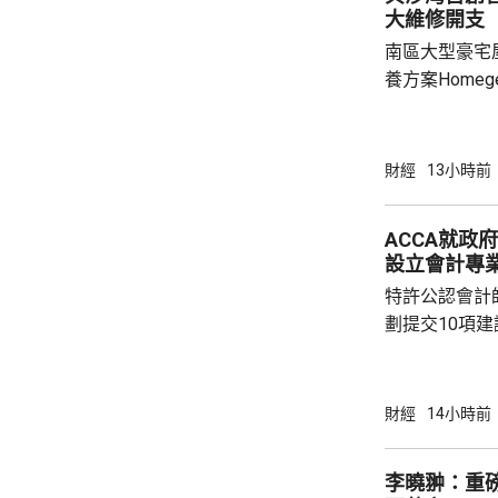
大維修開支
南區大型豪宅
養方案Home
管理取代傳統
10.57億元
成為全港首個採
財經
13小時前
於2004至2
2022年建議
ACCA就政
面對龐大開支
設立會計專業
覽館前行政總
特許公認會計
歷時3年研究...
劃提交10項
型」為主題，
用、大灣區制
國際金融中心
財經
14小時前
人才培育。 公會建議，設立「會計專業AI應用
通則」及雙軌
李曉翀：重
立跨部門工作