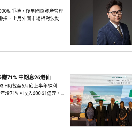
及財務管理AI應用通則」，並同
000點爭持，復星國際資產管理
業服務監管沙盒...
翀指，上月外圍市場相對波動，
擁擠，尤其硬件股出現較大調
市場氣氛有顯著改善。市場持續
的公司，加上上游硬件股已炒作
金開始轉向關注AI應用方面有突
。李曉翀認為，恒指成分股中此
剔除金融及公用股後，剩餘股份
的爆發潛力較大，若下一階段有更
賺71% 中期息26港仙
恒指，將有助整體表現...
93.HK)截至6月底上半年純利
按年增71%。收入680.61億元，
%。派中期息每股26港仙，按年多
上半年國泰航空運載乘客共1600萬
載客約8.84萬人次，按年增加
泰指，核心的旅遊需求持續強健，