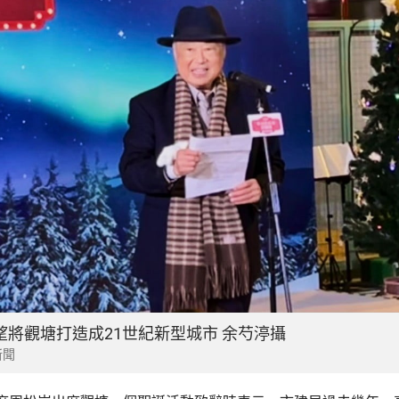
望將觀塘打造成21世紀新型城市 余芍渟攝
新聞