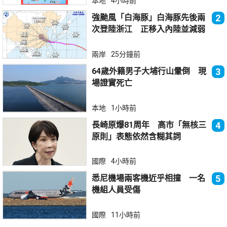
本地
4小時前
強颱風「白海豚」白海豚先後兩
2
次登陸浙江 正移入內陸並減弱
兩岸
25分鐘前
64歲外籍男子大埔行山暈倒 現
3
場證實死亡
本地
1小時前
長崎原爆81周年 高市「無核三
4
原則」表態依然含糊其詞
國際
4小時前
悉尼機場兩客機近乎相撞 一名
5
機組人員受傷
國際
11小時前