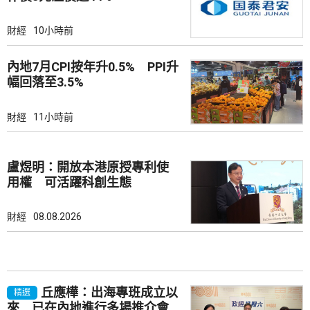
財經
10小時前
內地7月CPI按年升0.5% PPI升
幅回落至3.5%
財經
11小時前
盧煜明：開放本港原授專利使
用權 可活躍科創生態
財經
08.08.2026
丘應樺：出海專班成立以
精選
來 已在內地進行多場推介會