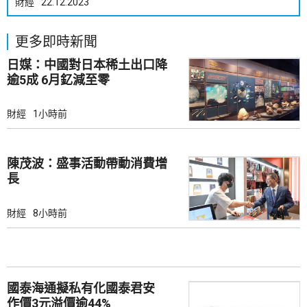
財經
22.12.2023
更多即時新聞
日媒：中國對日本稀土出口降
逾5成 6月釔減至零
財經
1小時前
陳茂波：盛事活動帶動消費增
長
財經
8小時前
國泰海通擬私有化國泰君安
作價3元溢價逾44%