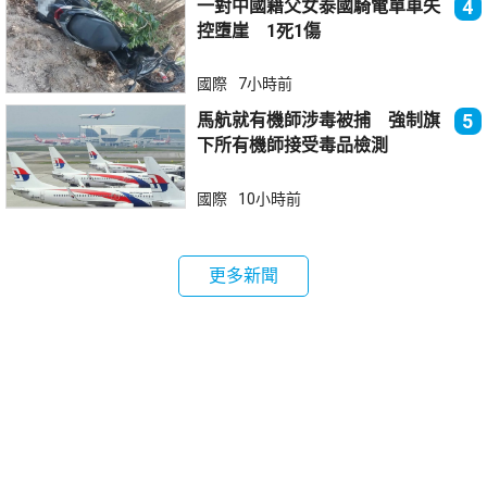
一對中國籍父女泰國騎電單車失
4
控墮崖 1死1傷
國際
7小時前
馬航就有機師涉毒被捕 強制旗
5
下所有機師接受毒品檢測
國際
10小時前
更多新聞