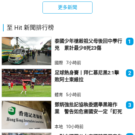
更多新聞
至 Hit 新聞排行榜
泰國少年槍殺祖父母後回中學行
1
兇 累計最少8死23傷
國際
7小時前
足球熱身賽丨拜仁慕尼黑2:1擊
2
敗阿士東維拉
體育
5小時前
鄧炳強批記協執委選舉黑箱作
3
業 警告如危害國安一定「釘死
你」
本地
10小時前