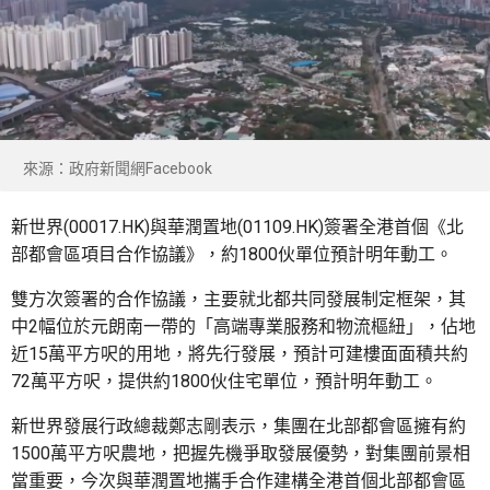
來源：政府新聞網Facebook
新世界(00017.HK)與華潤置地(01109.HK)簽署全港首個《北
部都會區項目合作協議》，約1800伙單位預計明年動工。
雙方次簽署的合作協議，主要就北都共同發展制定框架，其
中2幅位於元朗南一帶的「高端專業服務和物流樞紐」，佔地
近15萬平方呎的用地，將先行發展，預計可建樓面面積共約
72萬平方呎，提供約1800伙住宅單位，預計明年動工。
新世界發展行政總裁鄭志剛表示，集團在北部都會區擁有約
1500萬平方呎農地，把握先機爭取發展優勢，對集團前景相
當重要，今次與華潤置地攜手合作建構全港首個北部都會區