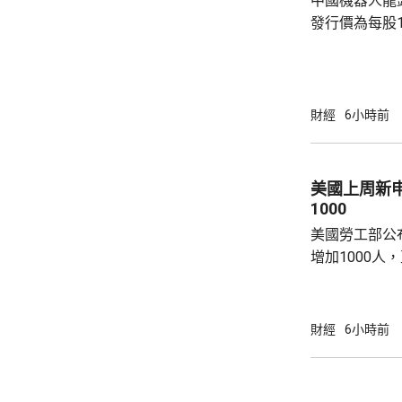
中國機器人龍
發行價為每股1
元。網上及網
為下周三。 宇樹科技今次IPO採用戰略配售、
網下發行與網
開發行新股4
財經
6小時前
總股本比例為1
萬股，網下初
戰略配售數量
美國上周新
樹科技總股本..
1000
美國勞工部公
增加1000人
20.2萬人；前
反映實況的四
19.8萬。
財經
6小時前