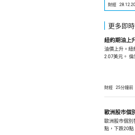
財經
28.12.2
更多即時
紐約期油上升
油價上升。紐約
2.07美元。 倫敦布蘭特期油收巿報82.49美
元，上升3.0
財經
25分鐘前
歐洲股巿個
歐洲股巿個別發展。 英國股巿收
點，下跌20點。 法國股巿收巿報869