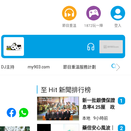
節目重溫
1872玩一陣
登入
搜尋
DJ主持
my903.com
節目重溫服務計劃
至 Hit 新聞排行榜
新一批銀債保證
1
息率4.25厘 政
Share to Facebook
Share to WhatsApp
府：參考市況具
本地
9小時前
吸引力
藥倍安心風波｜
2