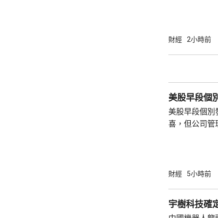
升30點。 德國股巿收巿報26140點，上升13
點。
財經
2小時前
美股早段個
美股早段個別
喜，但公司管
能滿足市場期
頂」的恐慌，
市跌14%，閃迪亦下挫
指數最新報54315點
財經
5小時前
指數報7726點，升3點
26418點，升
宇樹科技確定