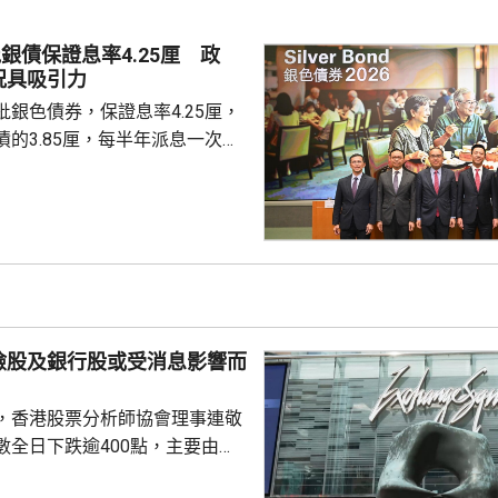
息率4.25厘的水平合理且吸
年銀色債券的認購反應熱烈，每
銀債保證息率4.25厘 政
人參與，預料今次認購人數會更
況具吸引力
慮購買20...
銀色債券，保證息率4.25厘，
的3.85厘，每半年派息一次。
0億元，每手1萬元，年期3年。
金額100萬元，即最多獲配發
持有有效香港身份證、1967年或
屆60歲或以上的人士，本月21日
認購。政府預估，約有247萬人
，會視乎認購反應，將目標發行
 財經事務及庫務局局
險股及銀行股或受消息影響而
，香港股票分析師協會理事連敬
數全日下跌逾400點，主要由於
0700.HK)、阿里巴巴