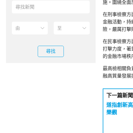
施。圍繞全面
在刑事檢察方
金融活動，持
險，嚴厲打擊
在民事檢察方
打擊力度，著
尋找
的金融市場秩
最高檢相關負
融高質量發展
下一篇新聞
道指創新高
樂觀