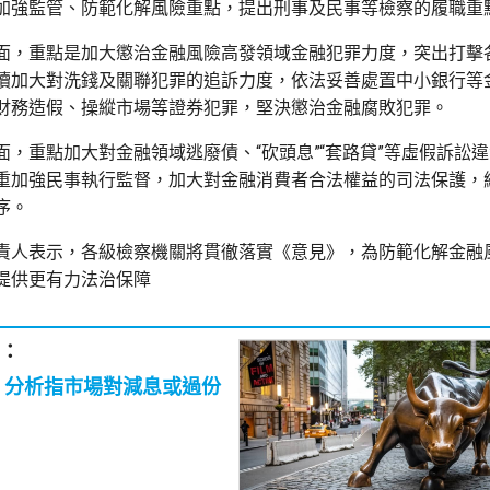
加強監管、防範化解風險重點，提出刑事及民事等檢察的履職重
面，重點是加大懲治金融風險高發領域金融犯罪力度，突出打擊
續加大對洗錢及關聯犯罪的追訴力度，依法妥善處置中小銀行等
財務造假、操縱市場等證券犯罪，堅決懲治金融腐敗犯罪。
面，重點加大對金融領域逃廢債、“砍頭息”“套路貸”等虛假訴訟
重加強民事執行監督，加大對金融消費者合法權益的司法保護，
序。
責人表示，各級檢察機關將貫徹落實《意見》，為防範化解金融
提供更有力法治保障
：
 分析指市場對減息或過份