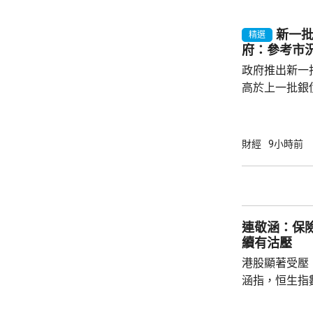
遍約3厘，保證
引。他指，近
新一批
精選
年超過30萬
府：參考市
多，建議市民可考
政府推出新一批
高於上一批銀債
目標發行額50
每人最高配發
100手債券；
財經
9小時前
之前出生、年
至9月4日接受
符合認購資格
額上調至最多550億元。
連敬涵：保
長許...
續有沽壓
港股顯著受壓
涵指，恒生指
重磅藍籌騰訊(0