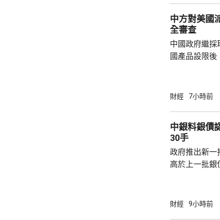
中方對美國
全審查
中國政府繼採
國產品設限後
告，對美國網絡安
Network
公告指，為保
財經
7小時前
行，防範網絡
依據《國家安
中銀料銀債認購熱烈 建
拓產品實施網絡安全審
30手
美國採取5項
政府推出新一批
兩用物項對出口管
高於上一批銀債的3.85
產品部總經理
續，經濟數據
帶動股市和債
財經
9小時前
的銀債更有吸