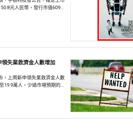
頭、宇樹科技發公告，確定上市
50.8元人民幣，發行市值609億
下申購日為下周一，繳款截止日
上發行相結合的方式進行，擬公
040多萬股，擬發行數量佔發行後
0%。網上初始發行數量為647
始發行數量為2580多萬股，初始
約為809萬股。發行完成後，宇
申領失業救濟金人數增加
.
布，上周新申領失業救濟金人數
，至19.9萬人，少過市場預期的
值經修訂後增至19.8萬人。 更能
周平均數就減少4500人，至逾