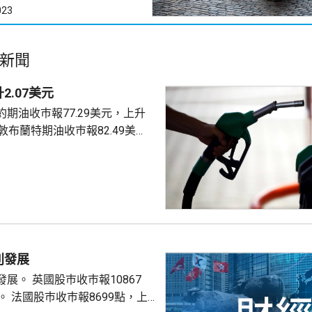
023
新聞
2.07美元
期油收巿報77.29美元，上升
4美元。
別發展
巿報10867
9點，上