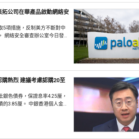
派拓公司在華產品啟動網絡安
取5項措施，反制美方不斷對中
， 網絡安全審查辦公室今日發公
全公司、派拓（Palo Alto
s）在華銷售產品啟動網絡安全審查。
障關鍵信息基礎設施安全穩定運
安全風險隱患，維護國家安全，
全法》及《網絡安全法》，對派
議考慮認購20至
查。 商務部昨日宣布對
反制措施，包括加強無人機相關
銀色債券，保證息率4.25厘，
...
厘。 中銀香港個人金融
周國昌表示，地緣政治局勢持
、企業盈利及通脹形勢不穩定，
市波動，令風險較低及收益穩定
引力。現時市場定期存款利率普