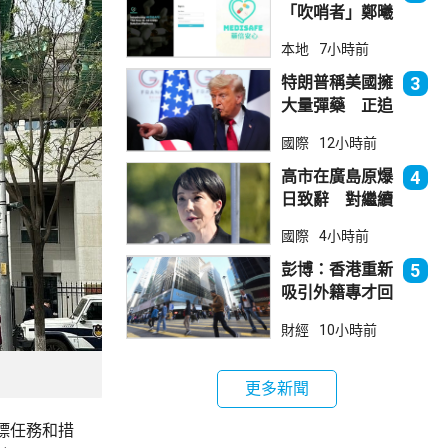
「吹哨者」鄭曦
琳踢保 警：仍
本地
7小時前
進行刑事調查
特朗普稱美國擁
3
大量彈藥 正追
捕叛國「洩密
國際
12小時前
者」
高市在廣島原爆
4
日致辭 對繼續
堅持無核三原則
國際
4小時前
含糊其辭
彭博：香港重新
5
吸引外籍專才回
流
財經
10小時前
更多新聞
標任務和措