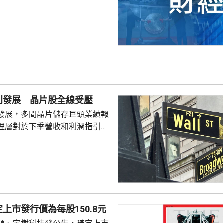
別發展 晶片股全線受壓
發展，多間晶片儲存巨頭業績報
理層對於下季營收和利潤指引未
望，引發對晶片股板塊「增長見
晶片板塊全線受壓，西部數據開
11%。 道瓊斯工業平均
，跌33點； 標準普爾500
； 納斯達克指數報
56點。
上市發行價為每股150.8元