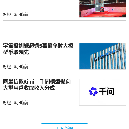
財經
3小時前
字節擬訓練超過5萬億參數大模
型爭取領先
財經
3小時前
阿里仿傚Kimi 千問模型擬向
大型用戶收取收入分成
財經
3小時前
更多新聞