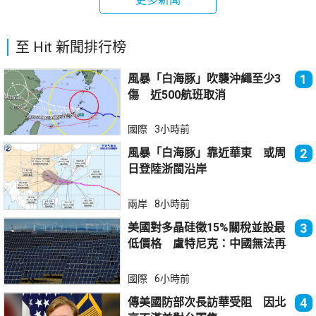
至 Hit 新聞排行榜
風暴「白海豚」吹襲沖繩至少3
1
傷 近500航班取消
國際
3小時前
風暴「白海豚」靠近華東 或周
2
日登陸浙閩沿岸
兩岸
8小時前
美國對多晶硅徵15%關稅並設最
3
低價格 盧特尼克：中國無法再
傾銷
國際
6小時前
傳美國防部次長訪華受阻 因北
4