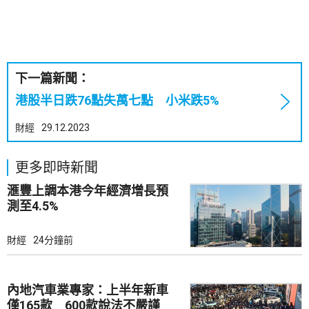
下一篇新聞：
港股半日跌76點失萬七點 小米跌5%
財經
29.12.2023
更多即時新聞
滙豐上調本港今年經濟增長預
測至4.5%
財經
24分鐘前
內地汽車業專家：上半年新車
僅165款 600款說法不嚴謹