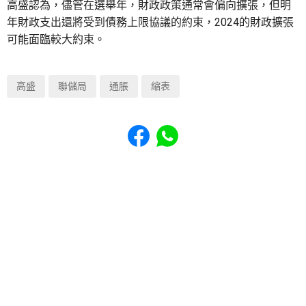
高盛認為，儘管在選舉年，財政政策通常會偏向擴張，但明
年財政支出還將受到債務上限協議的約束，2024的財政擴張
可能面臨較大約束。
高盛
聯儲局
通脹
縮表
Share to Facebook
Share to WhatsApp