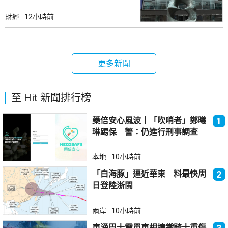
財經
12小時前
更多新聞
至 Hit 新聞排行榜
藥倍安心風波｜「吹哨者」鄭曦
1
琳踢保 警：仍進行刑事調查
本地
10小時前
「白海豚」逼近華東 料最快周
2
日登陸浙閩
兩岸
10小時前
東涌巴士電單車相撞鐵騎士重傷