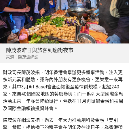
陳茂波昨日與旅客到廟街夜市
來源：陳茂波網誌
財政司長陳茂波指，明年香港會舉辦更多盛事活動，注入更
多新元素和體驗，讓海內外朋友有更多機會、更樂意一來再
來，其中3月Art Basel會全面恢復至疫情前規模，超過240
家、來自40個國家地區的藝廊參與；而一系列大型國際金融
活動未來一年亦會陸續舉行，包括在11月再舉辦金融科技周
及國際金融領袖投資峰會。
陳茂波在網誌又指，過去一年大力推動創科及金融「雙引
擎」發展，相信播下的種子會在明年及往後日子，為香港帶