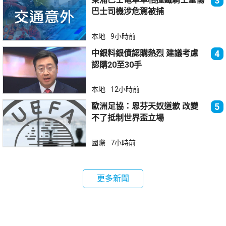
3
巴士司機涉危駕被捕
本地
9小時前
中銀料銀債認購熱烈 建議考慮
4
認購20至30手
本地
12小時前
歐洲足協：恩芬天奴道歉 改變
5
不了抵制世界盃立場
國際
7小時前
更多新聞