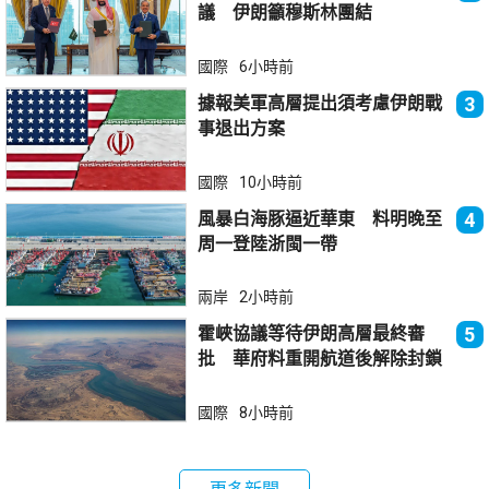
議 伊朗籲穆斯林團結
國際
6小時前
據報美軍高層提出須考慮伊朗戰
3
事退出方案
國際
10小時前
風暴白海豚逼近華東 料明晚至
4
周一登陸浙閩一帶
兩岸
2小時前
霍峽協議等待伊朗高層最終審
5
批 華府料重開航道後解除封鎖
國際
8小時前