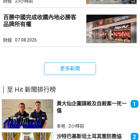
財經
23小時前
百勝中國完成收購內地必勝客
品牌所有權
財經
07.08.2026
更多新聞
至 Hit 新聞排行榜
黃大仙企圖謀殺及自殺案一死一
1
傷
本地
2小時前
沙特巴基斯坦土耳其簽防務協
2