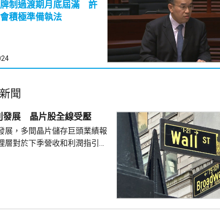
牌制過渡期月底屆滿 許
會積極準備執法
024
新聞
別發展 晶片股全線受壓
發展，多間晶片儲存巨頭業績報
理層對於下季營收和利潤指引未
望，引發對晶片股板塊「增長見
晶片板塊全線受壓，西部數據開
11%。 道瓊斯工業平均
，跌33點； 標準普爾500
； 納斯達克指數報
56點。