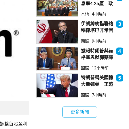
息率4.25厘 政
府：參考市況具
本地
4小時前
吸引力
伊朗總統指聯絡
3
穆傑塔巴非常困
難 斥有人試圖
國際
9小時前
製造分裂
據報特朗普與赫
4
格塞思就彈藥庫
存問題爭執
國際
12小時前
特朗普稱美國擁
5
大量彈藥 正追
捕叛國「洩密
國際
7小時前
者」
更多新聞
，經調整每股盈利