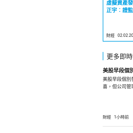
虛擬資產發
正宇︰證監
財經
02.02.2
更多即時
美股早段個
美股早段個別
喜，但公司管
能滿足市場期
頂」的恐慌，
市跌14%，閃迪亦下挫
指數最新報54315點
財經
1小時前
指數報7726點，升3點
26418點，升