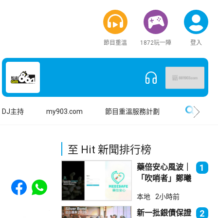
節目重溫
1872玩一陣
登入
搜尋
DJ主持
my903.com
節目重溫服務計劃
至 Hit 新聞排行榜
藥倍安心風波｜
1
「吹哨者」鄭曦
Share to Facebook
Share to WhatsApp
琳踢保 警：仍
本地
2小時前
進行刑事調查
新一批銀債保證
2