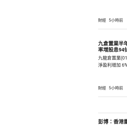
重磅藍籌騰訊(0
(09988.HK
滙豐(00005
財經
5小時前
1%。他相信
20%，將對
險公司的內地
九倉置業半
果消息再進一
率增股息94
股...
九龍倉置業(01
淨盈利增加 6
開支減少。若
35.47億元
24.06億元。 九倉置業表示，到今年底綜合負
財經
5小時前
債淨額將減少
至約11%。
決定自2026
點，由65%調升
彭博：香港