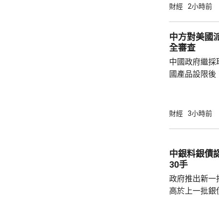
19.8萬。
財經
2小時前
中方對美國
全審查
中國政府繼採
國產品設限後
告，對美國網絡安
Network
公告指，為保
財經
3小時前
行，防範網絡
依據《國家安
拓產品實施網絡安全審
中銀料銀債認購熱烈 建
美國採取5項
30手
兩用物項對出口管
政府推出新一批
高於上一批銀債的3.85
產品部總經理
續，經濟數據