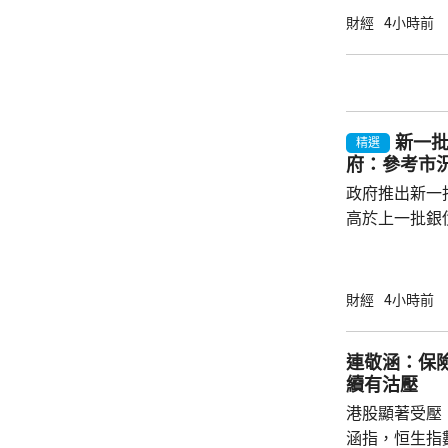
帶動股市和債
財經
4小時前
的銀債更有吸
遍約3厘，保證
引。他指，近
年超過30萬
新一批
多，建議市民可考
精選
府：參考市
政府推出新一批
高於上一批銀債
目標發行額50
每人最高配發
100手債券；
財經
4小時前
之前出生、年
至9月4日接受
連敬涵：保
符合認購資格
續有沽壓
額上調至最多550億元。
港股顯著受壓
長許...
涵指，恒生指