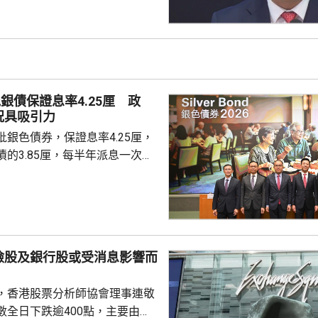
市波動，令風險較低及收益穩定
引力。現時市場定期存款利率普
息率4.25厘的水平合理且吸
年銀色債券的認購反應熱烈，每
人參與，預料今次認購人數會更
銀債保證息率4.25厘 政
慮購買20...
況具吸引力
銀色債券，保證息率4.25厘，
的3.85厘，每半年派息一次。
0億元，每手1萬元，年期3年。
金額100萬元，即最多獲配發
持有有效香港身份證、1967年或
屆60歲或以上的人士，本月21日
認購。政府預估，約有247萬人
險股及銀行股或受消息影響而
，會視乎認購反應，將目標發行
 財經事務及庫務局局
，香港股票分析師協會理事連敬
數全日下跌逾400點，主要由於