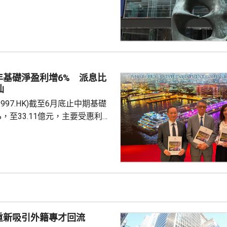
0700.HK)、阿里巴巴
)下跌逾2%，同時友邦(01299.HK)及
.HK)受消息影響，亦分別跌逾6%及
，內地擬向境外保單收益徵稅
內地客來港投保有負面影響，令保
客相關業務增長有困難，提醒如
年基礎淨盈利增6% 派息比
步惡化，會繼續為保險股及銀行
仙
997.HK)截至6月底止中期基礎
%，至33.11億元，主要受惠利息
計入投資物業重估減值淨額
，虧損1.76億元，去年同期是盈利
至約200億元，預計負債率將降
考慮到目前盈利基礎及債務狀況，
年起將派息比率提高 25個百分
至 90%，並持續檢討。第...
重新吸引外籍專才回流