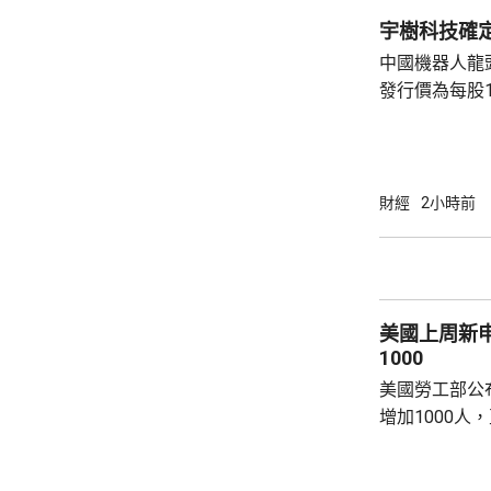
宇樹科技確定
中國機器人龍
發行價為每股1
元。網上及網
為下周三。 宇樹科技今次IPO採用戰略配售、
網下發行與網
開發行新股4
財經
2小時前
總股本比例為1
萬股，網下初
戰略配售數量
樹科技總股本..
美國上周新
1000
美國勞工部公
增加1000人
20.2萬人；前
反映實況的四