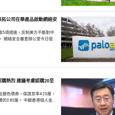
派拓公司在華產品啟動網絡安
取5項措施，反制美方不斷對中
， 網絡安全審查辦公室今日發公
全公司、派拓（Palo Alto
s）在華銷售產品啟動網絡安全審查。
障關鍵信息基礎設施安全穩定運
安全風險隱患，維護國家安全，
全法》及《網絡安全法》，對派
查。 商務部昨日宣布對
議考慮認購20至
反制措施，包括加強無人機相關
...
銀色債券，保證息率4.25厘，
厘。 中銀香港個人金融
周國昌表示，地緣政治局勢持
、企業盈利及通脹形勢不穩定，