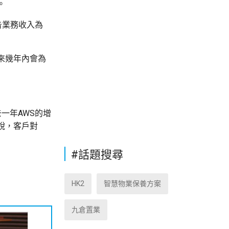
。
告業務收入為
來幾年內會為
。
去一年AWS的增
說，客戶對
#話題搜尋
HK2
智慧物業保養方案
九倉置業