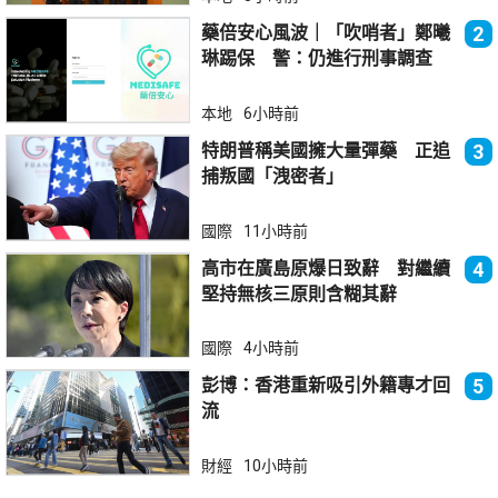
藥倍安心風波｜「吹哨者」鄭曦
2
琳踢保 警：仍進行刑事調查
本地
6小時前
特朗普稱美國擁大量彈藥 正追
3
捕叛國「洩密者」
國際
11小時前
高市在廣島原爆日致辭 對繼續
4
堅持無核三原則含糊其辭
國際
4小時前
彭博：香港重新吸引外籍專才回
5
流
財經
10小時前