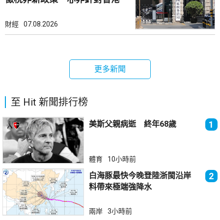
市場
財經
07.08.2026
更多新聞
至 Hit 新聞排行榜
美斯父親病逝 終年68歲
1
體育
10小時前
白海豚最快今晚登陸浙閩沿岸
2
料帶來極端強降水
兩岸
3小時前