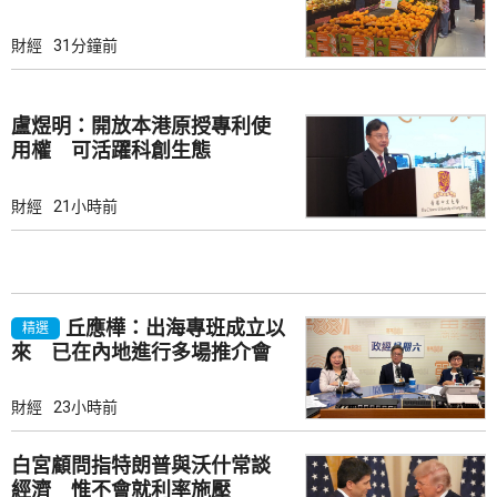
財經
31分鐘前
盧煜明：開放本港原授專利使
用權 可活躍科創生態
財經
21小時前
丘應樺：出海專班成立以
精選
來 已在內地進行多場推介會
財經
23小時前
白宮顧問指特朗普與沃什常談
經濟 惟不會就利率施壓