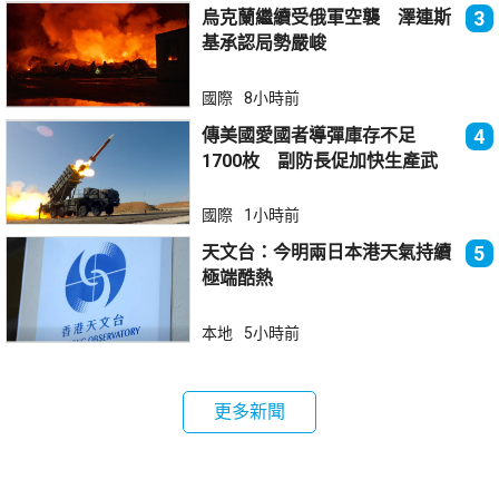
烏克蘭繼續受俄軍空襲 澤連斯
3
基承認局勢嚴峻
國際
8小時前
傳美國愛國者導彈庫存不足
4
1700枚 副防長促加快生產武
器
國際
1小時前
天文台：今明兩日本港天氣持續
5
極端酷熱
本地
5小時前
更多新聞