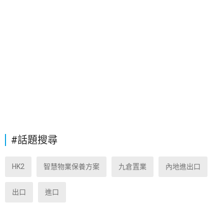
#話題搜尋
HK2
智慧物業保養方案
九倉置業
內地進出口
出口
進口