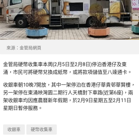
來源：金管局網頁
金管局硬幣收集車本周(2月5日至2月8日)停泊香港仔及東
涌，市民可將硬幣兌換成紙幣，或將款項儲值至八達通卡。
收銀車朝10晚7開放，其中一架停泊在香港仔華貴邨華賢樓，
另一架停在東涌映灣園二期行人天橋對下車路(近第6座)，兩
架收銀車均因應農曆新年假期，於2月9日星期五至2月11日
星期日暫停服務。
收銀車
硬幣收集車