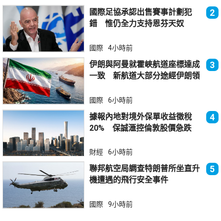
國際足協承認出售賽事計劃犯
2
錯 惟仍全力支持恩芬天奴
國際
4小時前
伊朗與阿曼就霍峽航道座標達成
3
一致 新航道大部分途經伊朗領
海
國際
6小時前
據報內地對境外保單收益徵稅
4
20% 保誠滙控倫敦股價急跌
財經
6小時前
聯邦航空局調查特朗普所坐直升
5
機遭遇的飛行安全事件
國際
9小時前