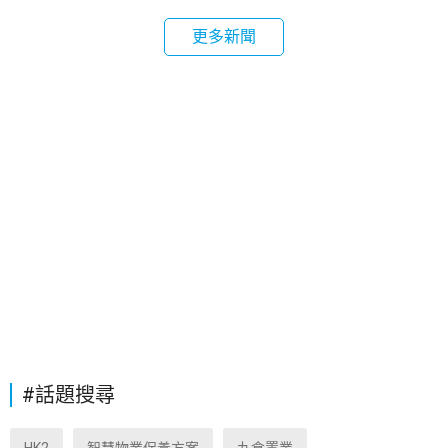
更多新聞
#話題搜尋
HK2
智慧物業保養方案
九倉置業