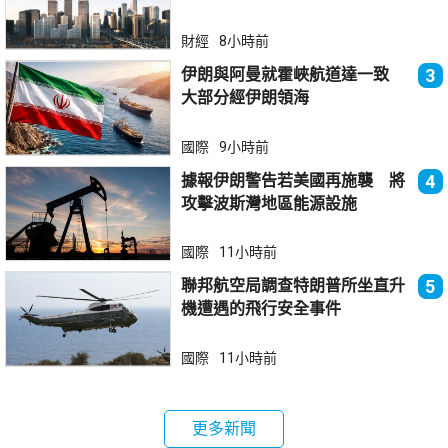
財經
8小時前
伊朗與阿曼就霍峽航道達一致
3
大部分經伊朗領海
國際
9小時前
據報伊朗警告若美國再施襲 將
4
攻擊波斯灣地區能源設施
國際
11小時前
聯邦航空局調查特朗普所坐直升
5
機遭遇的飛行安全事件
國際
11小時前
更多新聞