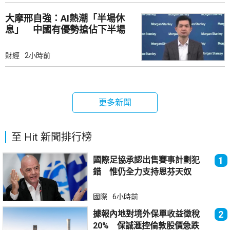
大摩邢自強：AI熱潮「半場休
息」 中國有優勢搶佔下半場
財經
2小時前
更多新聞
至 Hit 新聞排行榜
國際足協承認出售賽事計劃犯
1
錯 惟仍全力支持恩芬天奴
國際
6小時前
據報內地對境外保單收益徵稅
2
20% 保誠滙控倫敦股價急跌