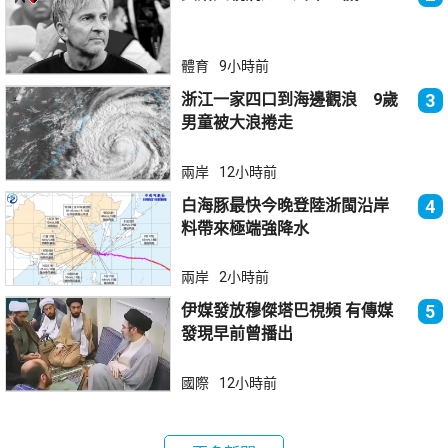
體育
9小時前
浙江一家四口到海邊觀浪 9歲
3
男童被大浪捲走
兩岸
12小時前
白海豚最快今晚登陸浙閩沿岸
4
料帶來極端強降水
兩岸
2小時前
伊媒發放穆傑塔巴視頻 有傳媒
5
發現早前曾播出
國際
12小時前