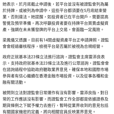
她表示，於月底截止申請後，若平台並沒有被證監會列為屬
於持牌，或被列為申請中，這些平台都須要在5月底結束營
業，否則違法。她提醒，如投資者已在平台開戶，需要提高
警覺及預早準備，再次呼籲投資者要在持牌平台買賣虛擬資
產，強調在未未獲發牌的平台上交易，會面臨一定風險。
梁鳳儀又透露，目前有14間虛擬資產平台正申請牌照，證監
會會經過審核程序，檢視平台是否屬於被視為合規經營。
政府正就基本法23條立法進行諮詢，證監會主席雷添良表
示，支持政府就基本法23條立法及進行公眾諮詢，證監會會
在諮詢過程中協助政府聽取業界意見，確保本地和國際市場
參與者有信心繼續在香港金融市場投資，以及從事各種和金
融有關活動。
被問到立法對證監會日常運作有沒有影響，雷添良指，對日
常的工作應該沒有影響，而證監會工作全部都是依據證券及
期貨條例之下賦予權力去進行，暫時從業界收到的意見包括
有關國家機密的定義，將向相關官員反映業界意見。