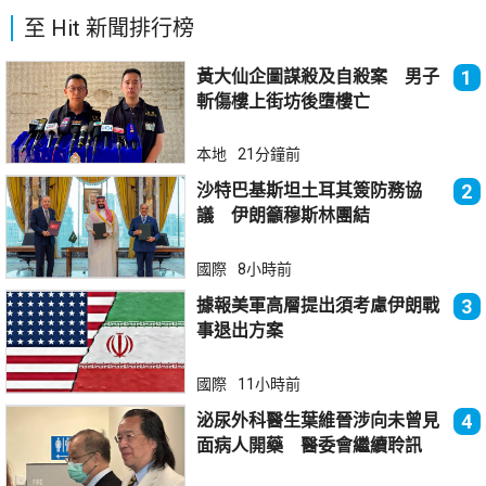
至 Hit 新聞排行榜
黃大仙企圖謀殺及自殺案 男子
1
斬傷樓上街坊後墮樓亡
本地
21分鐘前
沙特巴基斯坦土耳其簽防務協
2
議 伊朗籲穆斯林團結
國際
8小時前
據報美軍高層提出須考慮伊朗戰
3
事退出方案
國際
11小時前
泌尿外科醫生葉維晉涉向未曾見
4
面病人開藥 醫委會繼續聆訊