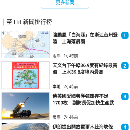
更多新聞
至 Hit 新聞排行榜
強颱風「白海豚」在浙江台州登
1
陸 上海落暴雨
兩岸
1小時前
天文台下午錄36.9度有紀錄最高
2
溫 上水39.8度境內最高
本地
2小時前
傳美國愛國者導彈庫存不足
3
1700枚 副防長促加快生產武
器
國際
7小時前
伊朗提出開放霍爾木茲海峽條
4