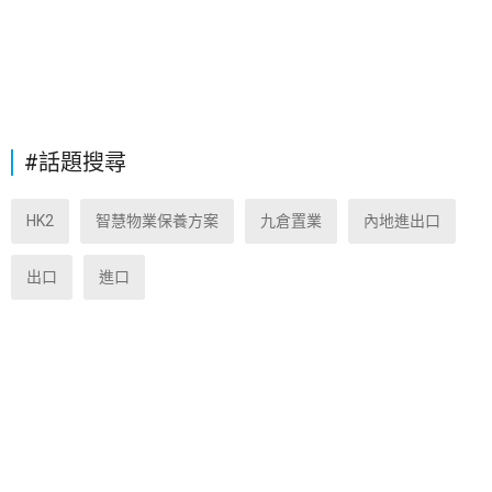
#話題搜尋
HK2
智慧物業保養方案
九倉置業
內地進出口
出口
進口