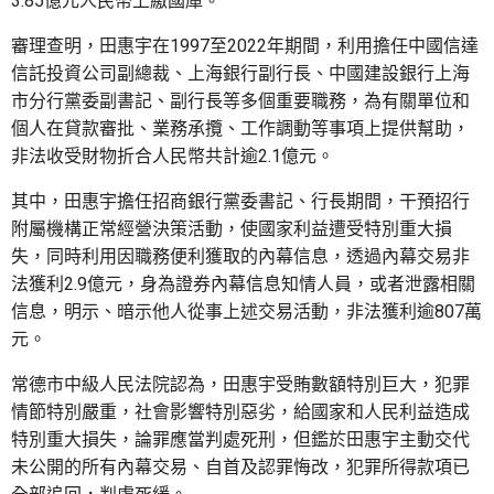
3.85億元人民幣上繳國庫。
審理查明，田惠宇在1997至2022年期間，利用擔任中國信達
信託投資公司副總裁、上海銀行副行長、中國建設銀行上海
市分行黨委副書記、副行長等多個重要職務，為有關單位和
個人在貸款審批、業務承攬、工作調動等事項上提供幫助，
非法收受財物折合人民幣共計逾2.1億元。
其中，田惠宇擔任招商銀行黨委書記、行長期間，干預招行
附屬機構正常經營決策活動，使國家利益遭受特別重大損
失，同時利用因職務便利獲取的內幕信息，透過內幕交易非
法獲利2.9億元，身為證券內幕信息知情人員，或者泄露相關
信息，明示、暗示他人從事上述交易活動，非法獲利逾807萬
元。
常德市中級人民法院認為，田惠宇受賄數額特別巨大，犯罪
情節特別嚴重，社會影響特別惡劣，給國家和人民利益造成
特別重大損失，論罪應當判處死刑，但鑑於田惠宇主動交代
未公開的所有內幕交易、自首及認罪悔改，犯罪所得款項已