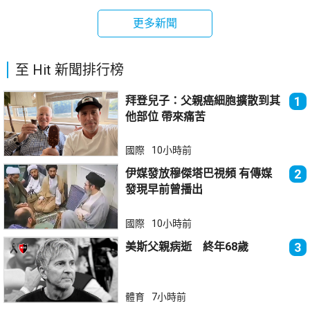
更多新聞
至 Hit 新聞排行榜
拜登兒子：父親癌細胞擴散到其
1
他部位 帶來痛苦
國際
10小時前
伊媒發放穆傑塔巴視頻 有傳媒
2
發現早前曾播出
國際
10小時前
美斯父親病逝 終年68歲
3
體育
7小時前