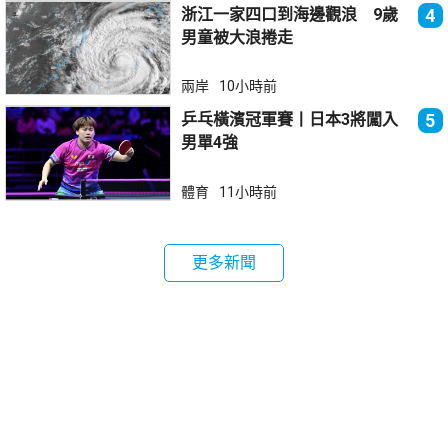
浙江一家四口到海邊觀浪 9歲
4
男童被大浪捲走
兩岸
10小時前
乒乓橫濱冠軍賽丨日本3將闖入
5
男單4強
體育
11小時前
更多新聞