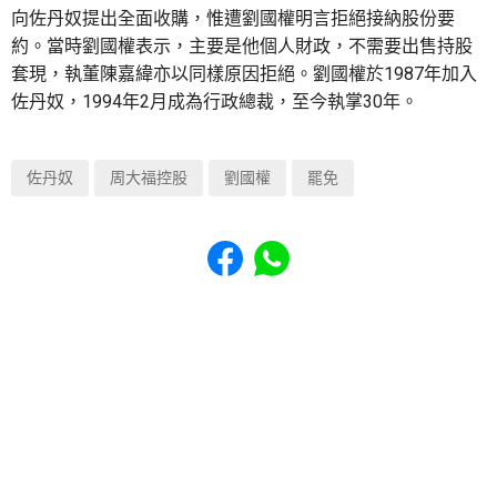
向佐丹奴提出全面收購，惟遭劉國權明言拒絕接納股份要
約。當時劉國權表示，主要是他個人財政，不需要出售持股
套現，執董陳嘉緯亦以同樣原因拒絕。劉國權於1987年加入
佐丹奴，1994年2月成為行政總裁，至今執掌30年。
佐丹奴
周大福控股
劉國權
罷免
Share to Facebook
Share to WhatsApp