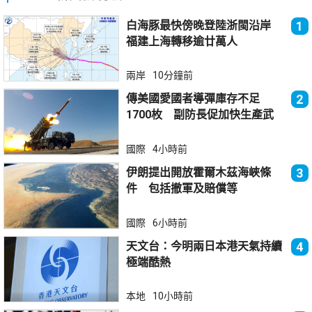
白海豚最快傍晚登陸浙閩沿岸
1
福建上海轉移逾廿萬人
兩岸
10分鐘前
傳美國愛國者導彈庫存不足
2
1700枚 副防長促加快生產武
器
國際
4小時前
伊朗提出開放霍爾木茲海峽條
3
件 包括撤軍及賠償等
國際
6小時前
天文台：今明兩日本港天氣持續
4
極端酷熱
本地
10小時前