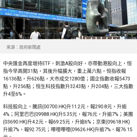
來源：政府新聞處
中央匯金再度增持ETF，刺激A股向好，亦帶動港股向上，恒
指今早高開31點，其後升幅擴大，重上萬六點，恒指收報
16136點，升626點，大市成交1280億；國企指數收報5473
點，升256點；恒生科技指數升3243點，升204點，三大指數
升4至6%。
科技股向上，騰訊(00700.HK)升11.2元，報290.8元，升逾
4%；阿里巴巴(09988.HK)升5.35元，報76元，升逾7%；美團
(03690.HK)升4.2元，報69.25元，升逾6%；京東(09618.HK)
升逾7%，報92.75元；嗶哩嗶哩(09626.HK)升逾7%，報76.15