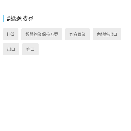
#話題搜尋
HK2
智慧物業保養方案
九倉置業
內地進出口
出口
進口